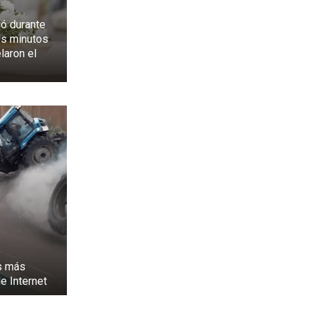
ió durante
os minutos
laron el
s más
e Internet