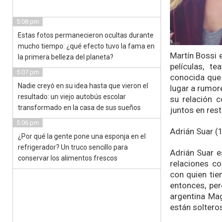
5:08 pm
Estas fotos permanecieron ocultas durante
mucho tiempo: ¿qué efecto tuvo la fama en
Martín Bossi 
la primera belleza del planeta?
películas, te
5:07 pm
conocida que 
Nadie creyó en su idea hasta que vieron el
lugar a rumore
resultado: un viejo autobús escolar
su relación c
transformado en la casa de sus sueños
juntos en res
5:06 pm
Adrián Suar (
¿Por qué la gente pone una esponja en el
refrigerador? Un truco sencillo para
Adrián Suar e
conservar los alimentos frescos
relaciones co
con quien tie
entonces, per
argentina Mag
están solteros