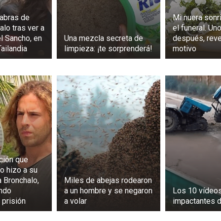
abras de
Mi nuera sonr
alo tras ver a
el funeral. Un
el Sancho, en
Una mezcla secreta de
después, reve
Tailandia
limpieza: ¡te sorprenderá!
motivo
ición que
o hizo a su
a Bronchalo,
Miles de abejas rodearon
undo
a un hombre y se negaron
Los 10 vídeo
 prisión
a volar
impactantes d