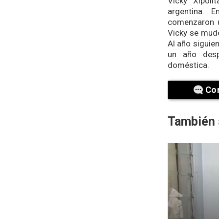
Vicky Xipoli
argentina. E
comenzaron u
Vicky se mudó
Al año siguien
un año desp
doméstica.
Co
También 