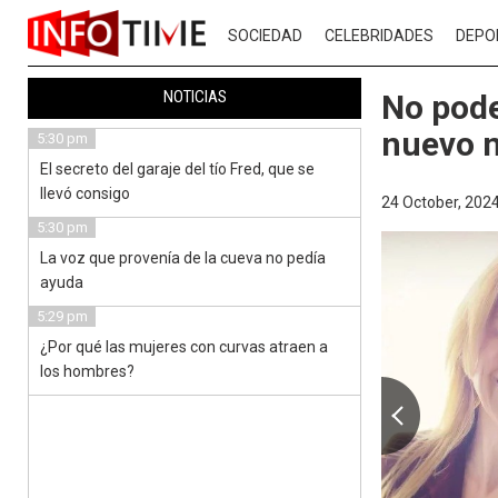
SOCIEDAD
CELEBRIDADES
DEPO
NOTICIAS
No pode
nuevo n
5:30 pm
El secreto del garaje del tío Fred, que se
llevó consigo
24 October, 2024
5:30 pm
La voz que provenía de la cueva no pedía
ayuda
5:29 pm
¿Por qué las mujeres con curvas atraen a
los hombres?