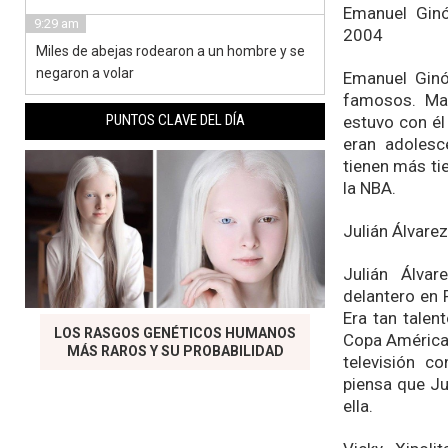
Emanuel Ginó
9:29 am
2004
Miles de abejas rodearon a un hombre y se
negaron a volar
Emanuel Ginó
famosos. Man
PUNTOS CLAVE DEL DÍA
estuvo con él
eran adolesc
tienen más ti
la NBA.
Julián Álvare
Julián Álva
delantero en 
Era tan talen
LOS RASGOS GENÉTICOS HUMANOS
Copa América 
MÁS RAROS Y SU PROBABILIDAD
televisión c
piensa que Ju
ella.