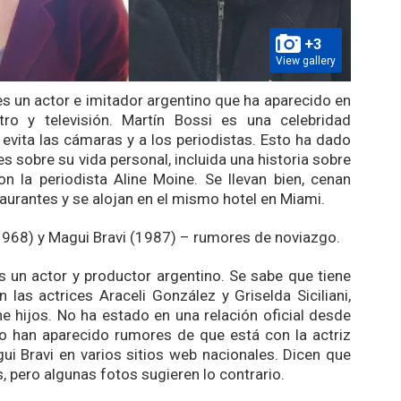
+3
View gallery
es un actor e imitador argentino que ha aparecido en
atro y televisión. Martín Bossi es una celebridad
evita las cámaras y a los periodistas. Esto ha dado
s sobre su vida personal, incluida una historia sobre
on la periodista Aline Moine. Se llevan bien, cenan
taurantes y se alojan en el mismo hotel en Miami.
1968) y Magui Bravi (1987) – rumores de noviazgo.
s un actor y productor argentino. Se sabe que tiene
n las actrices Araceli González y Griselda Siciliani,
ne hijos. No ha estado en una relación oficial desde
o han aparecido rumores de que está con la actriz
ui Bravi en varios sitios web nacionales. Dicen que
, pero algunas fotos sugieren lo contrario.