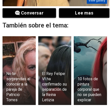
View gallery
Conversar
Lee mas
También sobre el tema:
No te
El Rey Felipe
sorprendas al
VI ha
10 fotos de
conocer a la
confirmado su
pintura
pareja de
separación de
corporal que
Patricio
la Reina
no se pueden
Torres
Letizia
explicar