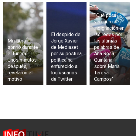
“‘Qué poca
vergüenza’:
indignación en
El despido de
las redes por
Mi nuera
Jorge Xavier
las últimas
sonrió durante
de Mediaset
palabras de
el funeral.
por su postura
Ana Rosa
Unos minutos
política ha
Quintana
después,
enfurecido a
sobre María
revelaron el
los usuarios
Teresa
motivo
de Twitter
Campos”