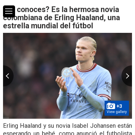
¿La conoces? Es la hermosa novia
colombiana de Erling Haaland, una
estrella mundial del fútbol
+3
View gallery
Erling Haaland y su novia Isabel Johansen están
esperando un bebé, como anunció el futbolista