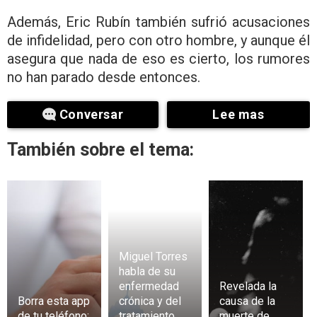
Además, Eric Rubín también sufrió acusaciones
de infidelidad, pero con otro hombre, y aunque él
asegura que nada de eso es cierto, los rumores
no han parado desde entonces.
Conversar
Lee mas
También sobre el tema:
Miguel Torres
habla de su
enfermedad
Revelada la
Borra esta app
crónica y del
causa de la
de tu teléfono:
tratamiento
muerte de