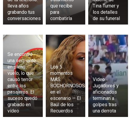
lleva años
que recibe
Tina Turner y
grabando tus
para
los detalles
conversaciones
combatirla
de su funeral
Se encontró
una serpiente
en pleno
Los 5
vuelo, lo que
momentos
causó terror
MÁS
Video:
entre los
BOCHORNOSOS
Jugadores y
pasajeros. El
en el
aficionados
suceso quedó
escenario — El
terminan a
grabado en
Baúl de los
golpes tras
vídeo
Recuerdos
una derrota