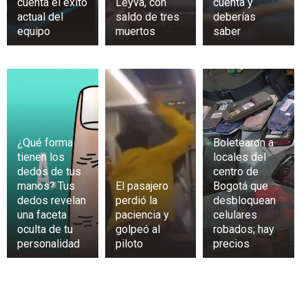
cuenta el éxito
Leyva, con
cuenta y
actual del
saldo de tres
deberías
equipo
muertos
saber
¿Qué forma
Boletearon a
tienen los
locales del
dedos de tus
centro de
manos? Tus
El pasajero
Bogotá que
dedos revelan
perdió la
desbloquean
una faceta
paciencia y
celulares
oculta de tu
golpeó al
robados; hay
personalidad
piloto
precios