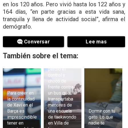
en los 120 años. Pero vivió hasta los 122 años y
164 días, “en parte gracias a esta vida sana,
tranquila y llena de actividad social”, afirma el
demógrafo.
Conversar
Lee mas
También sobre el tema:
Una volqueta
perdió el
control y
chocó de
frente contra
Para creer en
un bus que
la continuidad
transportaba
de Xavi en el
menores de
Barça es
una escuela
Dormir con tu
imprescindible
de taekwondo
gato: Lo que
tener en
en Villa de
nadie te