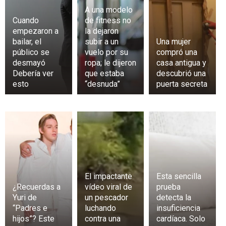
A una modelo
Cuando
de fitness no
empezaron a
la dejaron
bailar, el
subir a un
Una mujer
público se
vuelo por su
compró una
desmayó
ropa; le dijeron
casa antigua y
Debería ver
que estaba
descubrió una
esto
“desnuda”
puerta secreta
El impactante
Esta sencilla
¿Recuerdas a
vídeo viral de
prueba
Yuri de
un pescador
detecta la
“Padres e
luchando
insuficiencia
hijos”? Este
contra una
cardíaca. Solo