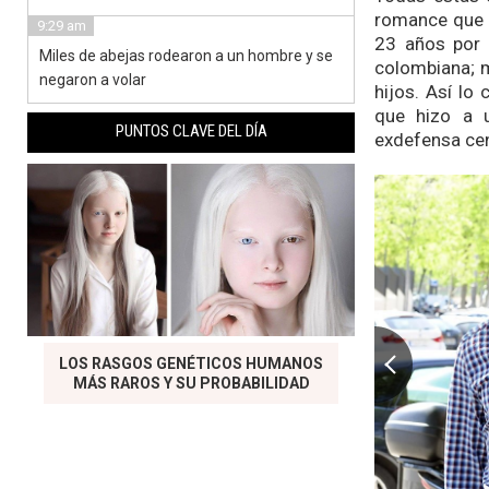
romance que s
9:29 am
23 años por
Miles de abejas rodearon a un hombre y se
colombiana; m
negaron a volar
hijos. Así lo
que hizo a u
PUNTOS CLAVE DEL DÍA
exdefensa cen
LOS RASGOS GENÉTICOS HUMANOS
MÁS RAROS Y SU PROBABILIDAD