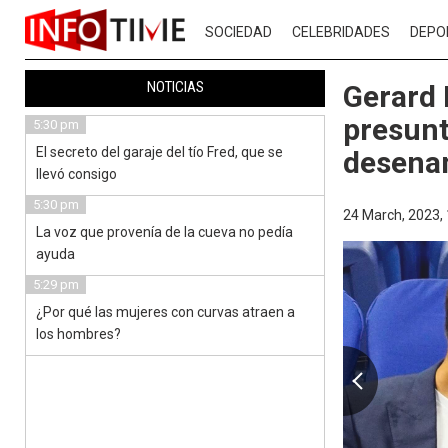
SOCIEDAD
CELEBRIDADES
DEPO
NOTICIAS
Gerard 
presunt
5:30 pm
El secreto del garaje del tío Fred, que se
desenam
llevó consigo
5:30 pm
24 March, 2023,
La voz que provenía de la cueva no pedía
ayuda
5:29 pm
¿Por qué las mujeres con curvas atraen a
los hombres?