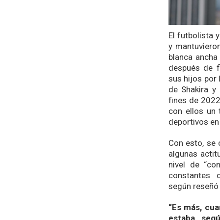
El futbolista 
y mantuvieron
blanca ancha 
después de f
sus hijos por 
de Shakira y
fines de 2022.
con ellos un
deportivos en
Con esto, se 
algunas actit
nivel de “co
constantes q
según reseñ
“Es más, cua
estaba, seg