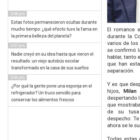
5:08 pm
Estas fotos permanecieron ocultas durante
El romance 
mucho tiempo: ¿qué efecto tuvo la fama en
durante la C
la primera belleza del planeta?
varios de los
5:07 pm
se confirmó 
Nadie creyó en su idea hasta que vieron el
hablar, tanto
resultado: un viejo autobús escolar
que han esta
transformado en la casa de sus sueños
separación.
5:06 pm
Y es que des
¿Por qué la gente pone una esponja en el
hijos,
Milan
refrigerador? Un truco sencillo para
despertando l
conservar los alimentos frescos
que mostraban
de su tusa 
despecho:
Te
ahora se le 
Todas estas c