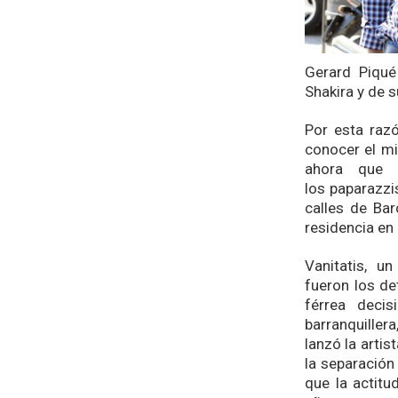
Gerard Piqué
Shakira y de s
Por esta raz
conocer el mi
ahora que 
los
paparazz
calles de Bar
residencia en
Vanitatis,
un
fueron los de
férrea deci
barranquiller
lanzó la arti
la separación
que la actit