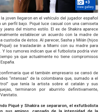
+3
View gallery
y la joven llegaron en el vehículo del jugador español
 un perfil bajo. Piqué luce casual con una camiseta
y jeans del mismo estilo. El ex de Shakira aparece
inalmente establecer un acuerdo con la madre de
la custodia de éstos. Al parecer, Sasha y Milán (hijos
 Piqué) se trasladarán a Miami con su madre para
 Y los rumores indican que el futbolista podría vivir
 tiempo ya que actualmente no tiene compromisos
 España.
confirmaría que el también empresario se cansó de
udes “intensas” de la colombiana que, sumado a el
ntrol” que tenía la artista sobre el
catalán
y sus
uejas, terminaron por aburrirlo definitivamente,
ó
Vanitatis.
ndo Piqué y Shakira se separaron, el exfutbolista
ún sus amigos, cansado de la intensidad de la