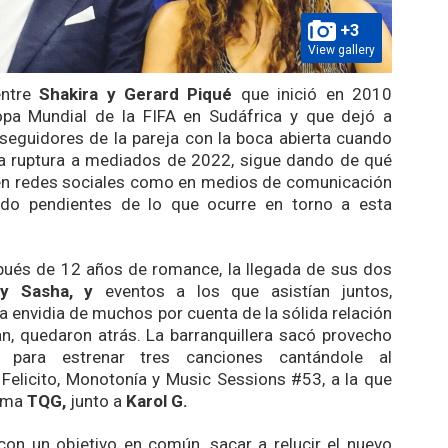
+3
View gallery
entre
Shakira y Gerard Piqué
que inició en 2010
opa Mundial de la FIFA en Sudáfrica y que dejó a
 seguidores de la pareja con la boca abierta cuando
la ruptura a mediados de 2022, sigue dando de qué
 en redes sociales como en medios de comunicación
do pendientes de lo que ocurre en torno a esta
pués de 12 años de romance, la llegada de sus dos
 y Sasha, y
eventos a los que asistían juntos,
a envidia de muchos por cuenta de la sólida relación
, quedaron atrás. La barranquillera sacó provecho
para estrenar tres canciones cantándole al
 Felicito, Monotonía
y
Music Sessions #53,
a la que
suma
TQG,
junto a
Karol G.
on un objetivo en común, sacar a relucir el nuevo