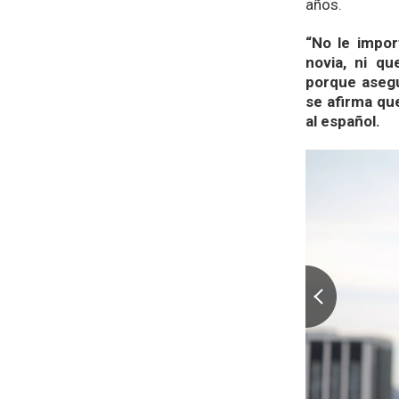
años.
“No le impor
novia, ni qu
porque asegu
se afirma qu
al español.