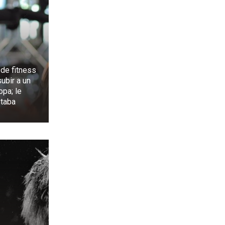
de fitness
subir a un
opa; le
staba