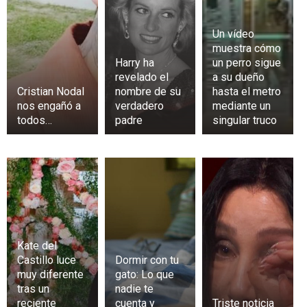
Un vídeo
muestra cómo
Harry ha
un perro sigue
revelado el
a su dueño
Cristian Nodal
nombre de su
hasta el metro
nos engañó a
verdadero
mediante un
todos…
padre
singular truco
Kate del
Castillo luce
Dormir con tu
muy diferente
gato: Lo que
tras un
nadie te
reciente
cuenta y
Triste noticia