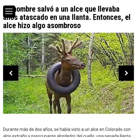
Un hombre salvó a un alce que llevaba
años atascado en una llanta. Entonces, el
alce hizo algo asombroso
Durante más de dos años, se había visto a un alce en Colorado con
algo extraño y preocupante alrededor del cuello: una pesada llanta