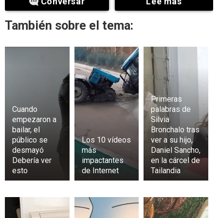
Conversar
Lee mas
También sobre el tema:
Primeras
Cuando
palabras de
empezaron a
Silvia
bailar, el
Bronchalo tras
público se
Los 10 vídeos
ver a su hijo,
desmayó
más
Daniel Sancho,
Debería ver
impactantes
en la cárcel de
esto
de Internet
Tailandia