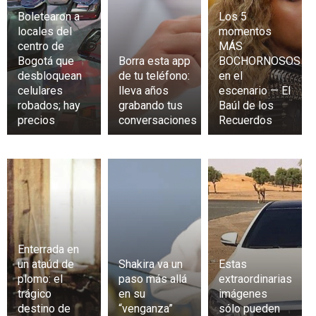
Boletearon a
Los 5
locales del
momentos
centro de
MÁS
Bogotá que
Borra esta app
BOCHORNOSOS
desbloquean
de tu teléfono:
en el
celulares
lleva años
escenario — El
robados; hay
grabando tus
Baúl de los
precios
conversaciones
Recuerdos
Enterrada en
un ataúd de
Shakira va un
Estas
plomo: el
paso más allá
extraordinarias
trágico
en su
imágenes
destino de
“venganza”
sólo pueden