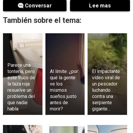
Conversar
Lee mas
También sobre el tema:
Parece una
tontería, pero
Al límite: ¿por
El impactante
este truco de
qué la gente
vídeo viral de
la taza roja
ve los
un pescador
resuelve un
mismos
luchando
problema del
sueños justo
contra una
que nadie
antes de
serpiente
habla
morir?
gigante…