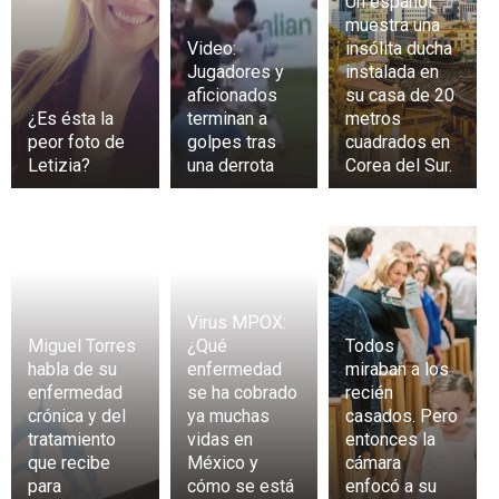
Un español
muestra una
Video:
insólita ducha
Jugadores y
instalada en
aficionados
su casa de 20
¿Es ésta la
terminan a
metros
peor foto de
golpes tras
cuadrados en
Letizia?
una derrota
Corea del Sur.
Virus MPOX:
Miguel Torres
¿Qué
Todos
habla de su
enfermedad
miraban a los
enfermedad
se ha cobrado
recién
crónica y del
ya muchas
casados. Pero
tratamiento
vidas en
entonces la
que recibe
México y
cámara
para
cómo se está
enfocó a su