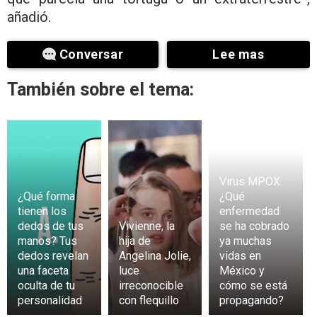
añadió.
Conversar
Lee mas
También sobre el tema:
Virus MPOX:
¿Qué forma
¿Qué
tienen los
enfermedad
dedos de tus
Vivienne, la
se ha cobrado
manos? Tus
hija de
ya muchas
dedos revelan
Angelina Jolie,
vidas en
una faceta
luce
México y
oculta de tu
irreconocible
cómo se está
personalidad
con flequillo
propagando?