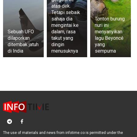
atas dek.
Tetapi sebaik
sahaja dia
Tonton burung
mengintai ke
nuri ini
Sebuah UFO
dalam, rasa
menyanyikan
dilaporkan
takut yang
lagu Beyoncé
ditembak jatuh
dingin
yang
di India
menusuknya
sempurna
The use of materials and news from infotime.co is permitted under the