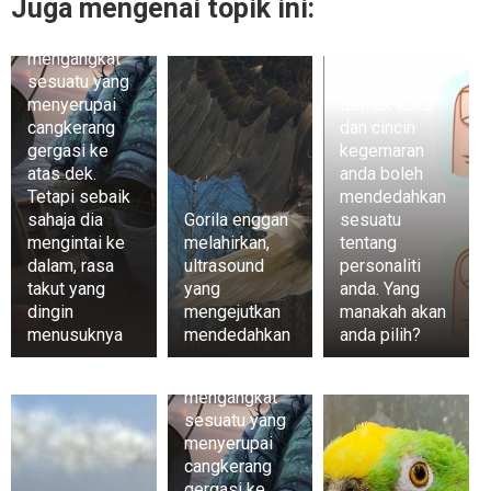
Juga mengenai topik ini:
Dia
mengangkat
sesuatu yang
menyerupai
Bentuk kuku
cangkerang
dan cincin
gergasi ke
kegemaran
atas dek.
anda boleh
Tetapi sebaik
mendedahkan
sahaja dia
Gorila enggan
sesuatu
mengintai ke
melahirkan,
tentang
dalam, rasa
ultrasound
personaliti
takut yang
yang
anda. Yang
dingin
mengejutkan
manakah akan
menusuknya
mendedahkan
anda pilih?
Dia
mengangkat
sesuatu yang
menyerupai
cangkerang
gergasi ke