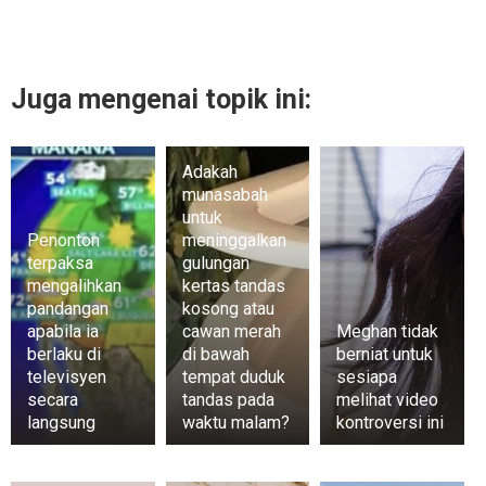
Juga mengenai topik ini:
Adakah
munasabah
untuk
Penonton
meninggalkan
terpaksa
gulungan
mengalihkan
kertas tandas
pandangan
kosong atau
apabila ia
cawan merah
Meghan tidak
berlaku di
di bawah
berniat untuk
televisyen
tempat duduk
sesiapa
secara
tandas pada
melihat video
langsung
waktu malam?
kontroversi ini