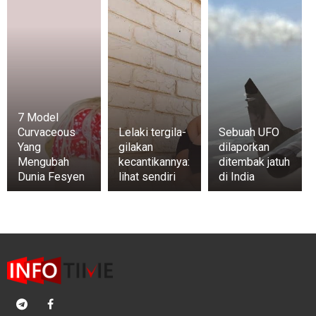
7 Model
Curvaceous
Lelaki tergila-
Sebuah UFO
Yang
gilakan
dilaporkan
Mengubah
kecantikannya:
ditembak jatuh
Dunia Fesyen
lihat sendiri
di India