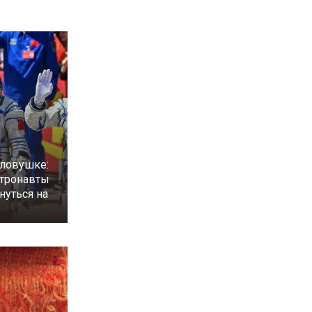
 ловушке:
стронавты
нуться на