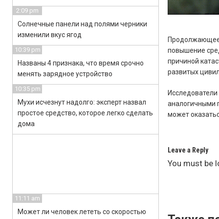
2:09 pm
Солнечные панели над полями черники
изменили вкус ягод
Продолжающеес
10:39 pm
повышение сред
причиной катас
Названы 4 признака, что время срочно
развитых цивил
менять зарядное устройство
10:35 pm
Исследователи 
Мухи исчезнут надолго: эксперт назвал
аналогичными п
простое средство, которое легко сделать
может оказатьс
дома
Leave a Reply
You must be
l
11:11 am
Может ли человек лететь со скоростью