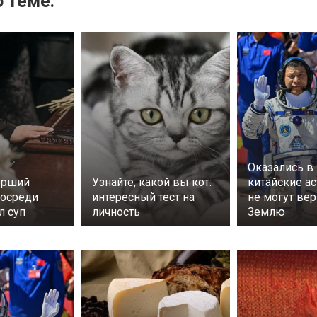
 теме:
Оказались в
ерший
Узнайте, какой вы кот:
китайские а
посреди
интересный тест на
не могут вер
л суп
личность
Землю