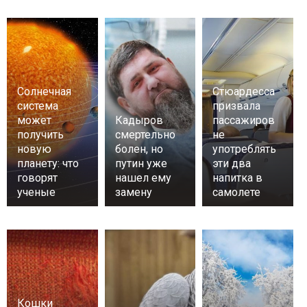
Солнечная
Стюардесса
система
призвала
может
Кадыров
пассажиров
получить
смертельно
не
новую
болен, но
употреблять
планету: что
путин уже
эти два
говорят
нашел ему
напитка в
ученые
замену
самолете
Кошки