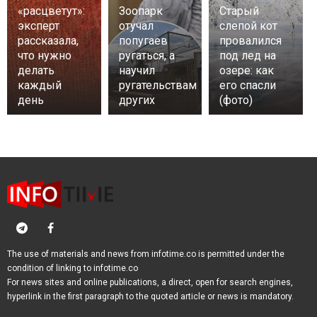
«расцветут»:
Зоопарк
Старый
эксперт
отучал
слепой кот
рассказала,
попугаев
провалился
что нужно
ругаться, а
под лед на
делать
научил
озере: как
каждый
ругательствам
его спасли
день
других
(фото)
The use of materials and news from infotime.co is permitted under the
condition of linking to infotime.co
For news sites and online publications, a direct, open for search engines,
hyperlink in the first paragraph to the quoted article or news is mandatory.