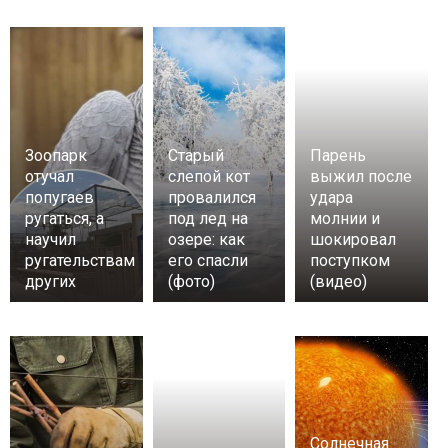
Зоопарк
Старый
Парень
отучал
слепой кот
выжил после
попугаев
провалился
удара
ругаться, а
под лед на
молнии и
научил
озере: как
шокировал
ругательствам
его спасли
поступком
других
(фото)
(видео)
Солнечная