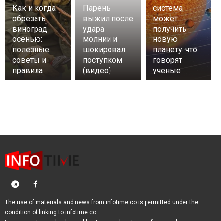
Как и когда
Парень
система
обрезать
выжил после
может
виноград
удара
получить
осенью:
молнии и
новую
полезные
шокировал
планету: что
советы и
поступком
говорят
правила
(видео)
ученые
The use of materials and news from infotime.co is permitted under the
condition of linking to infotime.co