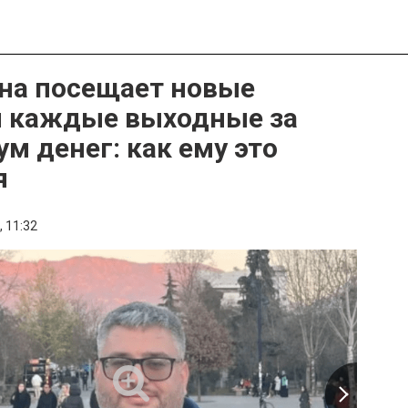
а посещает новые
 каждые выходные за
м денег: как ему это
я
,
11:32