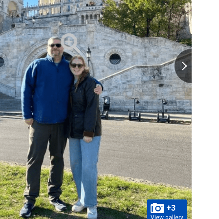
+3
View gallery