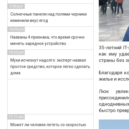
2:09 pm
Солнечные панели над полями черники
изменили вкус ягод
10:39 pm
Названы 4 признака, что время срочно
менять зарядное устройство
35-летний IT
10:35 pm
как ему уда
страны без з
Мухи исчезнут надолго: эксперт назвал
простое средство, которое легко сделать
Благодаря к
дома
жилье и иссл
Люк увлек
присоедин
однодневны
быстро превр
11:11 am
Может ли человек лететь со скоростью