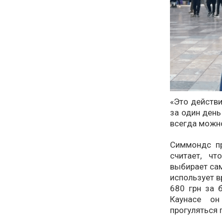
«Это действи
за один день
всегда можно
Симмондс пр
считает, ч
выбирает са
использует в
680 грн за 
Каунасе он
прогуляться 