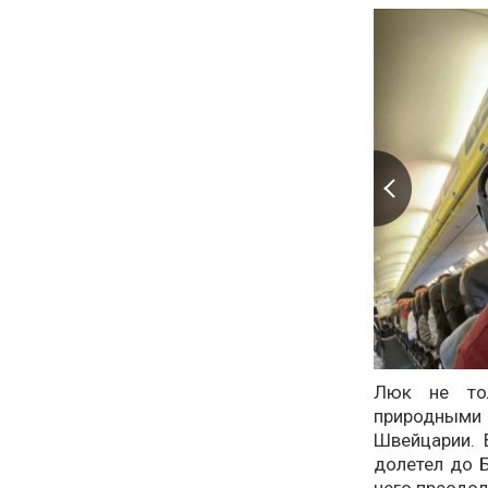
Люк не тол
природными
Швейцарии. 
долетел до Б
чего преодол