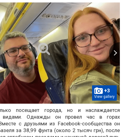
+3
View gallery
ько посещает города, но и наслаждается
 видами. Однажды он провел час в горах
Вместе с друзьями из Facebook-сообщества он
азеля за 38,99 фунта (около 2 тысяч грн), после
ел автобусом, поездами и канатной дорогой путь