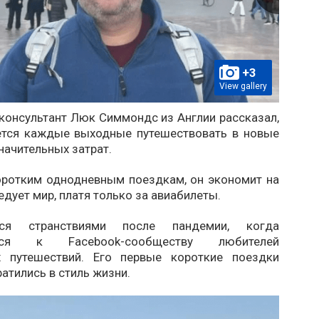
+3
View gallery
-консультант Люк Симмондс из Англии рассказал,
ется каждые выходные путешествовать в новые
начительных затрат.
оротким однодневным поездкам, он экономит на
едует мир, платя только за авиабилеты.
ся странствиями после пандемии, когда
ился к Facebook-сообществу любителей
х путешествий. Его первые короткие поездки
атились в стиль жизни.