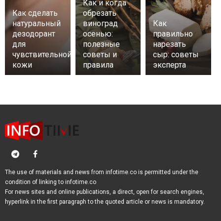
Как и когда
Как сделать
обрезать
натуральный
виноград
Как
дезодорант
осенью:
правильно
для
полезные
нарезать
чувствительной
советы и
сыр: советы
кожи
правила
эксперта
The use of materials and news from infotime.co is permitted under the
condition of linking to infotime.co
For news sites and online publications, a direct, open for search engines,
hyperlink in the first paragraph to the quoted article or news is mandatory.