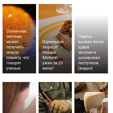
Солнечная
система
Парень
может
Идеальное
выжил после
получить
пюре от
удара
новую
повара
молнии и
планету: что
Michelin:
шокировал
говорят
ужин за 20
поступком
ученые
минут
(видео)