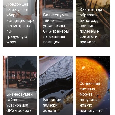
Лондонцев
заставляют
Как и когда
убирать
Бизнесвумен
обрезать
кондиционеры,
тайно
виноград
несмотря на
установила
осенью:
40-
GPS-трекеры
полезные
градусную
на машины
советы и
жару
полиции
правила
Солнечная
система
Бизнесвумен
может
тайно
Большие
получить
установила
залежи
новую
GPS-трекеры
золота
планету: что