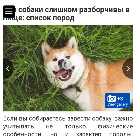
Эти собаки слишком разборчивы в
пище: список пород
+3
View gallery
Если вы собираетесь завести собаку, важно
учитывать не только физические
особенности, но и характер породы,