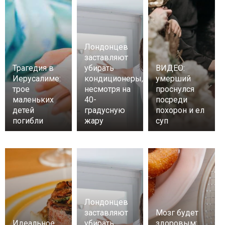
Лондонцев
заставляют
Трагедия в
убирать
ВИДЕО:
Иерусалиме:
кондиционеры,
умерший
трое
несмотря на
проснулся
маленьких
40-
посреди
детей
градусную
похорон и ел
погибли
жару
суп
Лондонцев
заставляют
Мозг будет
Идеальное
убирать
здоровым: