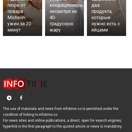
пюре от
кондиционеры,
два
повара
несмотря на
продукта,
Michelin:
40-
которые
ужин за 20
градусную
нужно есть с
минут
жару
яйцами
The use of materials and news from infotime.co is permitted under the
condition of linking to infotime.co
For news sites and online publications, a direct, open for search engines,
hyperlink in the first paragraph to the quoted article or news is mandatory.