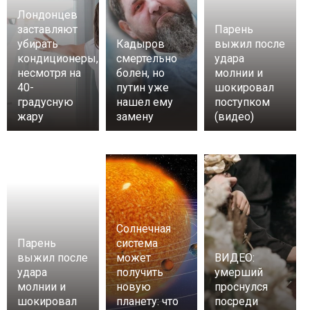
Лондонцев
заставляют
Парень
убирать
Кадыров
выжил после
кондиционеры,
смертельно
удара
несмотря на
болен, но
молнии и
40-
путин уже
шокировал
градусную
нашел ему
поступком
жару
замену
(видео)
Солнечная
Парень
система
выжил после
может
ВИДЕО:
удара
получить
умерший
молнии и
новую
проснулся
шокировал
планету: что
посреди