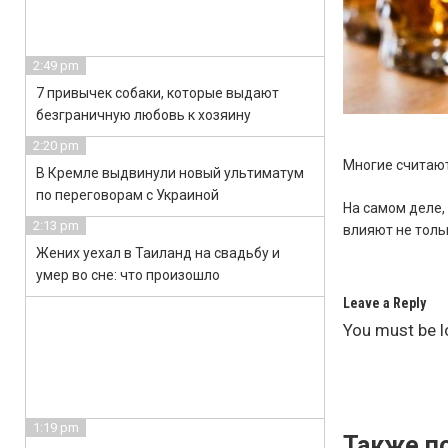
2:49 pm
7 привычек собаки, которые выдают
безграничную любовь к хозяину
2:20 pm
Многие считают,
В Кремле выдвинули новый ультиматум
по переговорам с Украиной
На самом деле,
2:13 pm
влияют не тольк
Жених уехал в Таиланд на свадьбу и
умер во сне: что произошло
Leave a Reply
You must be
l
1:19 pm
Также по