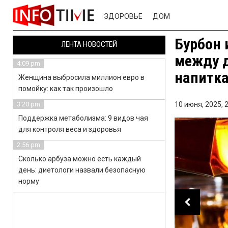
ЗДОРОВЬЕ
ДОМ
Бурбон 
ЛЕНТА НОВОСТЕЙ
между 
4:09 pm
напитк
Женщина выбросила миллион евро в
помойку: как так произошло
3:20 pm
10 июня, 2025,
2
Поддержка метаболизма: 9 видов чая
для контроля веса и здоровья
2:56 pm
Сколько арбуза можно есть каждый
день: диетологи назвали безопасную
норму