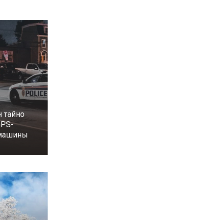
 тайно
GPS-
 машины