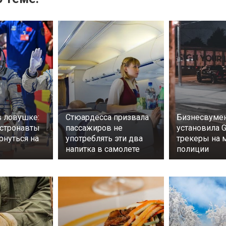
в ловушке:
Стюардесса призвала
Бизнесвумен
астронавты
пассажиров не
установила 
рнуться на
употреблять эти два
трекеры на
напитка в самолете
полиции