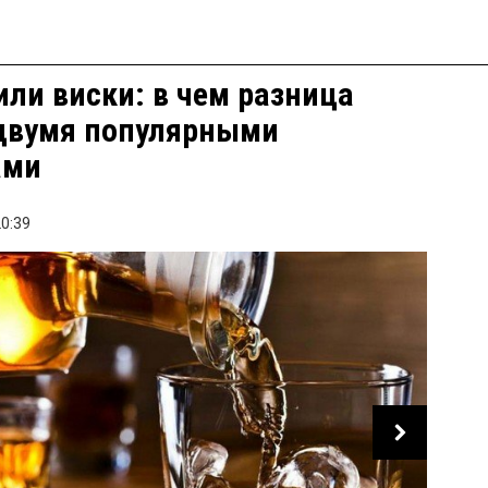
или виски: в чем разница
двумя популярными
ами
0:39