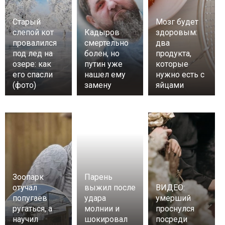
Старый
Мозг будет
слепой кот
Кадыров
здоровым:
провалился
смертельно
два
под лед на
болен, но
продукта,
озере: как
путин уже
которые
его спасли
нашел ему
нужно есть с
(фото)
замену
яйцами
Зоопарк
Парень
отучал
выжил после
ВИДЕО:
попугаев
удара
умерший
ругаться, а
молнии и
проснулся
научил
шокировал
посреди