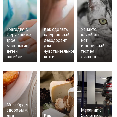
Трагедия в
Как сделать
Узнайте,
Иерусалиме:
натуральный
какой вы
трое
дезодорант
кот:
маленьких
для
интересный
детей
чувствительной
тест на
погибли
кожи
личность
Мозг будет
здоровым:
Механик с
два
Как
56-летним