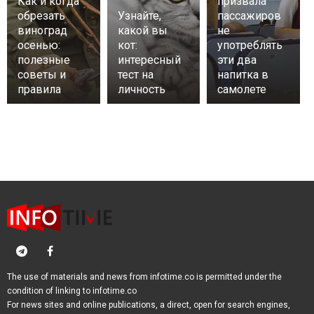
Как и когда
призвала
обрезать
Узнайте,
пассажиров
виноград
какой вы
не
осенью:
кот:
употреблять
полезные
интересный
эти два
советы и
тест на
напитка в
правила
личность
самолете
The use of materials and news from infotime.co is permitted under the
condition of linking to infotime.co
For news sites and online publications, a direct, open for search engines,