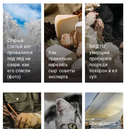
Старый
слепой кот
ВИДЕО:
провалился
Как
умерший
под лед на
правильно
проснулся
озере: как
нарезать
посреди
его спасли
сыр: советы
похорон и ел
(фото)
эксперта
суп
Стюардесса