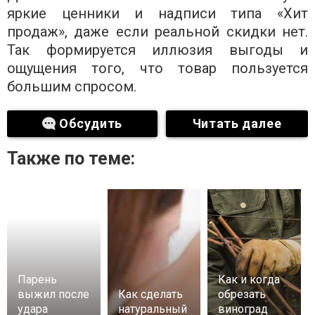
яркие ценники и надписи типа «Хит
продаж», даже если реальной скидки нет.
Так формируется иллюзия выгоды и
ощущения того, что товар пользуется
большим спросом.
Обсудить
Читать далее
Также по теме:
Парень
Как и когда
выжил после
Как сделать
обрезать
удара
натуральный
виноград