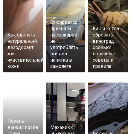
Стюардесса
призвала
Как и когда
Как сделать
пассажиров
обрезать
натуральный
не
виноград
дезодорант
употреблять
осенью:
для
эти два
полезные
чувствительной
напитка в
советы и
кожи
самолете
правила
Парень
выжил после
Механик с
удара
56-летним
Большие