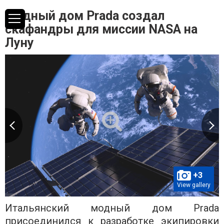
Модный дом Prada создал
скафандры для миссии NASA на
Луну
+3
View gallery
Итальянский модный дом Prada
присоединился к разработке экипировки