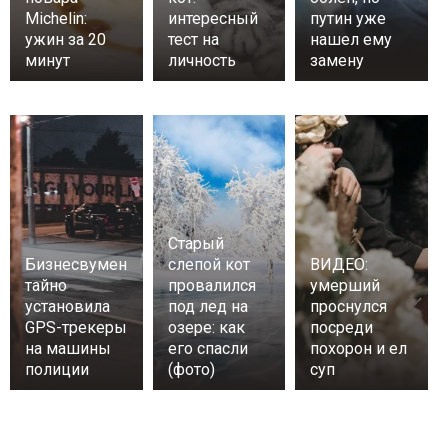
Michelin:
интересный
путин уже
ужин за 20
тест на
нашел ему
минут
личность
замену
Старый
Бизнесвумен
слепой кот
ВИДЕО:
тайно
провалился
умерший
установила
под лед на
проснулся
GPS-трекеры
озере: как
посреди
на машины
его спасли
похорон и ел
полиции
(фото)
суп