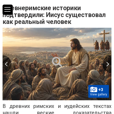
Древнеримские историки
подтвердили: Иисус существовал
как реальный человек
+3
View gallery
В древних римских и иудейских текстах
нашли веские доказательства