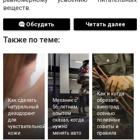
веществ.
Обсудить
Читать далее
Также по теме:
Как и когда
Как сделать
Механик с
обрезать
натуральный
56-летним
виноград
дезодорант
опытом
осенью:
для
сказал, когда
полезные
чувствительной
нужно
советы и
кожи
менять авто
правила