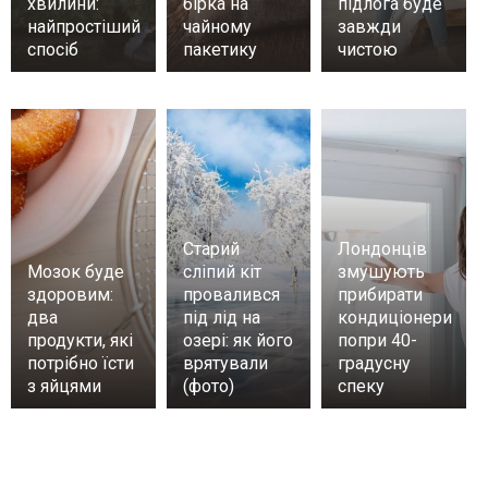
хвилини:
бірка на
підлога буде
найпростіший
чайному
завжди
спосіб
пакетику
чистою
Старий
Лондонців
Мозок буде
сліпий кіт
змушують
здоровим:
провалився
прибирати
два
під лід на
кондиціонери
продукти, які
озері: як його
попри 40-
потрібно їсти
врятували
градусну
з яйцями
(фото)
спеку