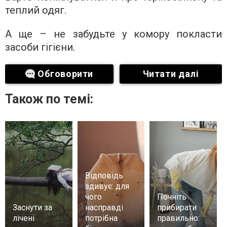
теплий одяг.
А ще – не забудьте у комору покласти
засоби гігієни.
Обговорити
Читати далі
Також по темі:
Відповідь
здивує: для
чого
Почніть
Заснути за
насправді
прибирати
лічені
потрібна
правильно: