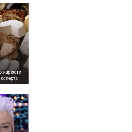
 нарізати
експерта