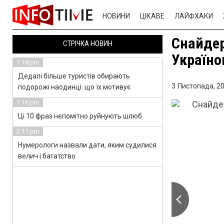
НОВИНИ
ЦІКАВЕ
ЛАЙФХАКИ
Снайдер
СТРІЧКА НОВИН
Україно
1:18 pm
Дедалі більше туристів обирають
3 Листопада, 20
подорожі наодинці: що їх мотивує
1:16 pm
Ці 10 фраз непомітно руйнують шлюб
2:11 pm
Нумерологи назвали дати, яким судилися
велич і багатство