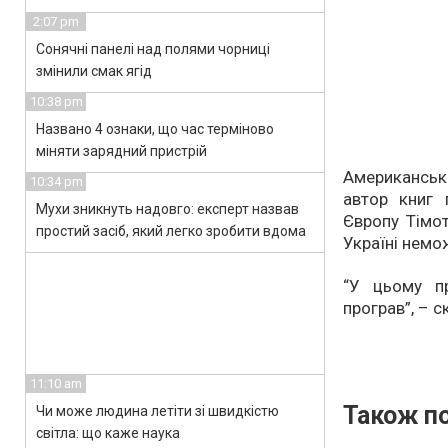
2:07 pm
Сонячні панелі над полями чорниці
змінили смак ягід
10:38 pm
Названо 4 ознаки, що час терміново
міняти зарядний пристрій
Американськ
10:34 pm
автор книг 
Мухи зникнуть надовго: експерт назвав
Європу Тімот
простий засіб, який легко зробити вдома
Україні немо
“У цьому п
програв”, – с
11:10 am
Також по
Чи може людина летіти зі швидкістю
світла: що каже наука