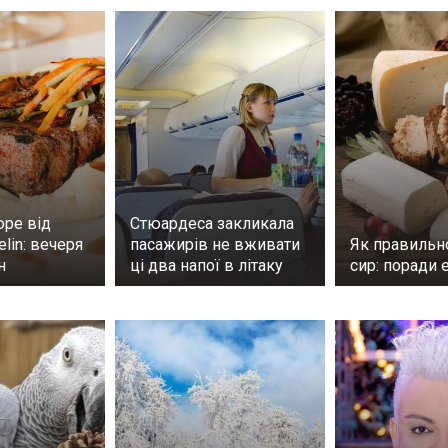
юре від
Стюардеса закликала
elin: вечеря
пасажирів не вживати
Як правильно
ин
ці два напої в літаку
сир: поради 