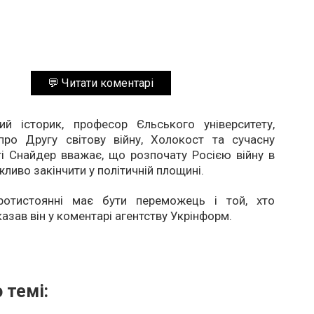
💬 Читати коментарі
ий історик, професор Єльського університету,
про Другу світову війну, Холокост та сучасну
і Снайдер вважає, що розпочату Росією війну в
жливо закінчити у політичній площині.
ротистоянні має бути переможець і той, хто
казав він у коментарі агентству Укрінформ.
 темі: