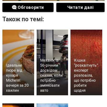
Обговорити
Читати далі
Також по темі:
Механік із
Кішки
Ідеальне
56-річним
“розквітнуть”:
пюре від
досвідом
експерт
кухаря
сказав, коли
розповіла,
Michelin:
потрібно
що потрібно
вечеря за 20
змінювати
робити
хвилин
авто
щодня