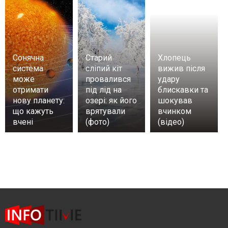
Сонячна
Старий
Хлопець
система
сліпий кіт
вижив після
може
провалився
удару
отримати
під лід на
блискавки та
нову планету:
озері: як його
шокував
що кажуть
врятували
вчинком
вчені
(фото)
(відео)