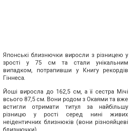
Японські близнючки виросли з різницею у
зрості у 75 см та стали унікальним
випадком, потрапивши у Книгу рекордів
Гіннеса.
Йоші виросла до 162,5 см, а її сестра Мічі
всього 87,5 см. Вони родом з Окаями та вже
встигли отримати титул за найбільшу
різницю у рості серед нині живих
неідентичних близнюків (вони різнояйцеві
близнючки).