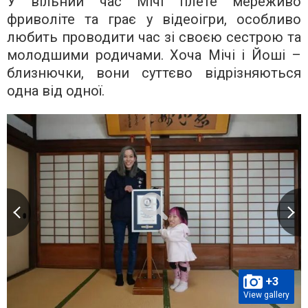
У вільний час Мічі плете мереживо
фриволіте та грає у відеоігри, особливо
любить проводити час зі своєю сестрою та
молодшими родичами. Хоча Мічі і Йоші –
близнючки, вони суттєво відрізняються
одна від одної.
+3
View gallery