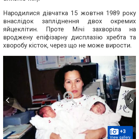
Народилися дівчатка 15 жовтня 1989 року
внаслідок запліднення двох окремих
яйцеклітин. Проте Мічі захворіла на
вроджену епіфізарну дисплазію хребта та
хворобу кісток, через що не може вирости.
+3
View gallery