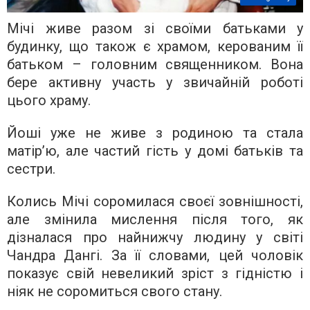
Мічі живе разом зі своїми батьками у
будинку, що також є храмом, керованим її
батьком – головним священником. Вона
бере активну участь у звичайній роботі
цього храму.
Йоші уже не живе з родиною та стала
матір’ю, але частий гість у домі батьків та
сестри.
Колись Мічі соромилася своєї зовнішності,
але змінила мислення після того, як
дізналася про найнижчу людину у світі
Чандра Дангі. За її словами, цей чоловік
показує свій невеликий зріст з гідністю і
ніяк не соромиться свого стану.