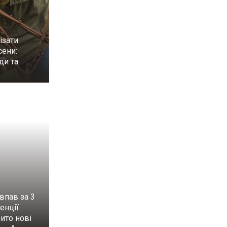
ізати
сени:
ди та
впав за 3
енції
рито нові