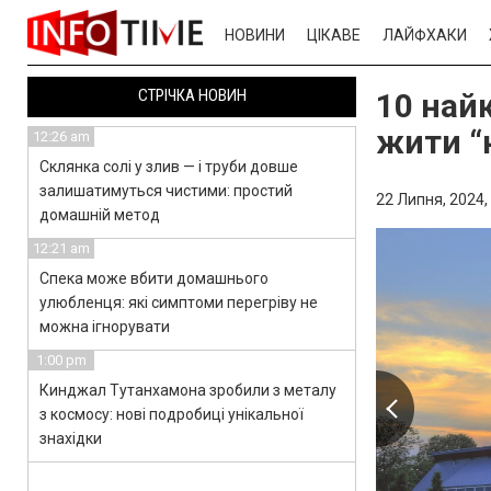
НОВИНИ
ЦІКАВЕ
ЛАЙФХАКИ
СТРІЧКА НОВИН
10 най
жити “
12:26 am
Склянка солі у злив — і труби довше
залишатимуться чистими: простий
22 Липня, 2024,
домашній метод
12:21 am
Спека може вбити домашнього
улюбленця: які симптоми перегріву не
можна ігнорувати
1:00 pm
Кинджал Тутанхамона зробили з металу
з космосу: нові подробиці унікальної
знахідки