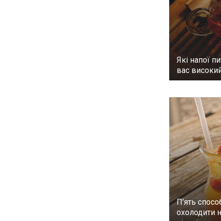
Які напої пи
вас високий
П’ять спосо
охолодити н