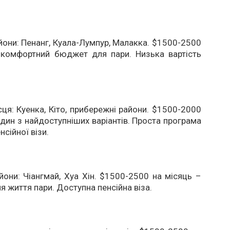
йони: Пенанг, Куала-Лумпур, Малакка. $1500-2500
 комфортний бюджет для пари. Низька вартість
сця: Куенка, Кіто, прибережні райони. $1500-2000
один з найдоступніших варіантів. Проста програма
сійної візи.
йони: Чіангмай, Хуа Хін. $1500-2500 на місяць –
я життя пари. Доступна пенсійна віза.