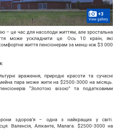
+3
View gallery
сію – це час для насолоди життям, але зростальна
иття може ускладнити це. Ось 10 країн, які
омфортне життя пенсіонерам за менш ніж $3 000
я:
льтурні враження, природні красоти та сучасні
імейна пара може жити на $2500-3000 на місяць.
пенсіонерів “Золотою візою” та податковими
орони здоров’я – одна з найкращих у світі.
сця: Валенсія, Аліканте, Малага. $2500-3000 на