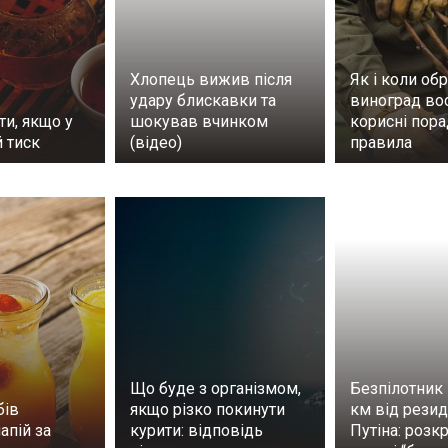
Хлопець вижив після
Як і коли обр
удару блискавки та
виноград во
ти, якщо у
шокував вчинком
корисні пора
 тиск
(відео)
правила
Що буде з організмом,
Безпілотник 
бів
якщо різко покинути
км від резид
апій за
курити: відповідь
Путіна: розк