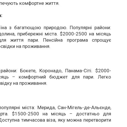
печують комфортне життя.
:
аїна з багатющою природою. Популярні райони:
олина, прибережні міста. $2000-2500 на місяць
для життя пари. Пенсійна програма спрощує
свідки на проживання.
 райони: Бокете, Коронадо, Панама-Сіті. $2000-
сяць – комфортний бюджет для пари. Легко
відку на проживання.
популярні міста: Мерида, Сан-Мігель-де-Альєнде,
ярта. $1500-2500 на місяць – достатньо для
Доступна тимчасова віза, яку можна перетворити