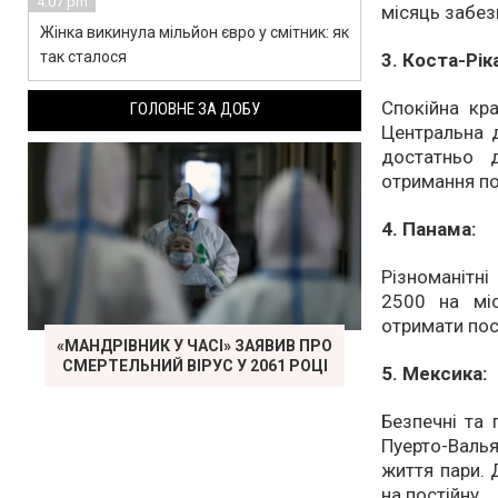
4:07 pm
місяць забез
Жінка викинула мільйон євро у смітник: як
так сталося
3. Коста-Ріка
Спокійна кр
ГОЛОВНЕ ЗА ДОБУ
Центральна д
достатньо 
отримання по
4. Панама:
Різноманітні
2500 на мі
отримати пос
«МАНДРІВНИК У ЧАСІ» ЗАЯВИВ ПРО
СМЕРТЕЛЬНИЙ ВІРУС У 2061 РОЦІ
5. Мексика:
Безпечні та 
Пуерто-Валь
життя пари. 
на постійну.