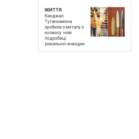
ЖИТТЯ
Кинджал
Тутанхамона
зробили з металу з
космосу: нові
подробиці
унікальної знахідки