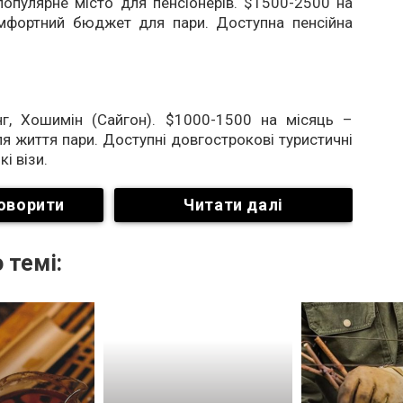
опулярне місто для пенсіонерів. $1500-2500 на
мфортний бюджет для пари. Доступна пенсійна
нг, Хошимін (Сайгон). $1000-1500 на місяць –
я життя пари. Доступні довгострокові туристичні
кі візи.
оворити
Читати далі
 темі: