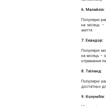
6. Малайзія:
Популярні ра
на місяць –
життя.
7. Еквадор:
Популярні мі
на місяць – 
отримання пен
8. Таїланд:
Популярні ра
достатньо дл
9. Колумбія: