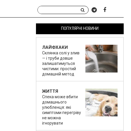
ПОПУЛЯРНІ НОВИНИ
ЛАЙФХАКИ
Склянка солі у злив
— і труби довше
залишатимуться
чистими: простий
домашній метод
ЖИТТЯ
Спека може вбити
домашнього
улюбленця: які
симптоми перегріву
не можна
ігнорувати