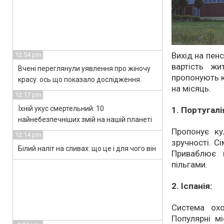
Вихід на пен
12:54 pm
вартість ж
Вчені переглянули уявлення про жіночу
пропонують к
красу: ось що показало дослідження
на місяць.
12:17 pm
Їхній укус смертельний: 10
1. Португалі
найнебезпечніших змій на нашій планеті
Пропонує ку
12:14 pm
зручності. С
Білий наліт на сливах: що це і для чого він
Приваблює 
пільгами.
2. Іспанія:
Система ох
Популярні мі