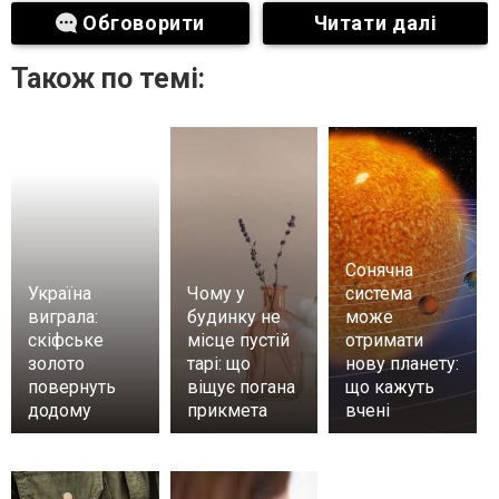
Обговорити
Читати далі
Також по темі:
Сонячна
Україна
Чому у
система
виграла:
будинку не
може
скіфське
місце пустій
отримати
золото
тарі: що
нову планету:
повернуть
віщує погана
що кажуть
додому
прикмета
вчені