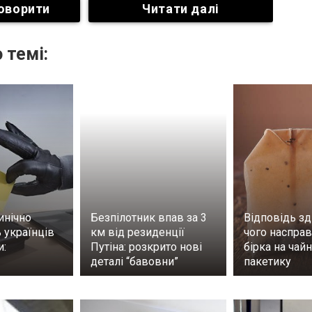
оворити
Читати далі
 темі:
инічно
Безпілотник впав за 3
Відповідь зд
 українців
км від резиденції
чого насправ
и:
Путіна: розкрито нові
бірка на чай
деталі “бавовни”
пакетику