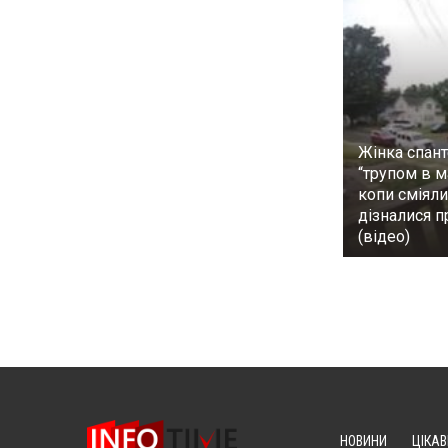
Жінка спан
“трупом в м
копи сміяли
дізналися 
(відео)
НОВИНИ
ЦІКАВ