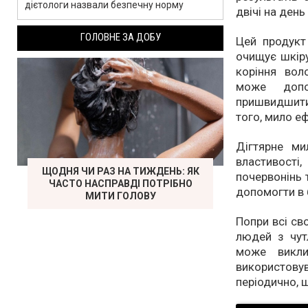
дієтологи назвали безпечну норму
двічі на день
ГОЛОВНЕ ЗА ДОБУ
Цей продукт
очищує шкіру
коріння вол
може допо
пришвидшити 
того, мило е
Дігтярне м
властивост
ЩОДНЯ ЧИ РАЗ НА ТИЖДЕНЬ: ЯК
почервонінь 
ЧАСТО НАСПРАВДІ ПОТРІБНО
допомогти в 
МИТИ ГОЛОВУ
Попри всі св
людей з чут
може викли
використов
періодично, 