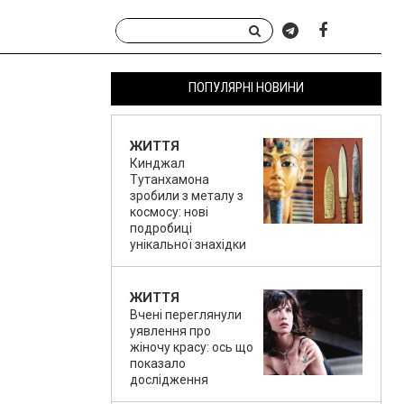
ПОПУЛЯРНІ НОВИНИ
ЖИТТЯ
Кинджал
Тутанхамона
зробили з металу з
космосу: нові
подробиці
унікальної знахідки
ЖИТТЯ
Вчені переглянули
уявлення про
жіночу красу: ось що
показало
дослідження