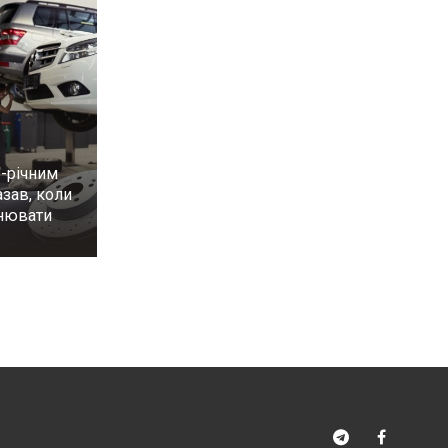
6-річним
зав, коли
інювати