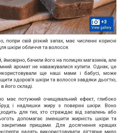
+3
View gallery
о, попри свій різкий запах, має численні корисні
для шкіри обличчя та волосся.
, ймовірно, бачили його на полицях магазинів, але
мний аромат не наважувалися купити. Однак, це
икористовували ще наші мами і бабусі, може
щити здоров’я шкіри та волосся завдяки дьогтю,
в його складі.
ло має потужний очищувальний ефект, глибоко
руд і надлишки жиру з поверхні шкіри. Воно
ходить для тих, хто страждає від запалень або
ьоготь допомагає зменшити жирність шкіри та
з закритими прищами. Для досягнення кращих
експерти радять використовувати дігтярне мило