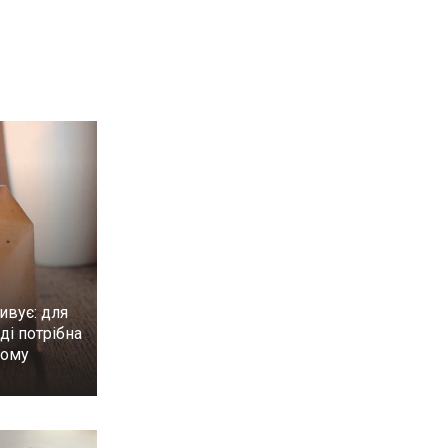
ивує: для
ді потрібна
ному