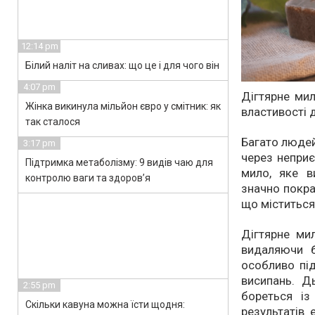
12:14 pm
Білий наліт на сливах: що це і для чого він
4:07 pm
Дігтярне мил
Жінка викинула мільйон євро у смітник: як
властивості 
так сталося
Багато людей
3:17 pm
через неприє
Підтримка метаболізму: 9 видів чаю для
мило, яке в
контролю ваги та здоров’я
значно покра
що міститься 
Дігтярне ми
видаляючи б
особливо під
висипань. Д
2:55 pm
бореться і
Скільки кавуна можна їсти щодня:
результатів 