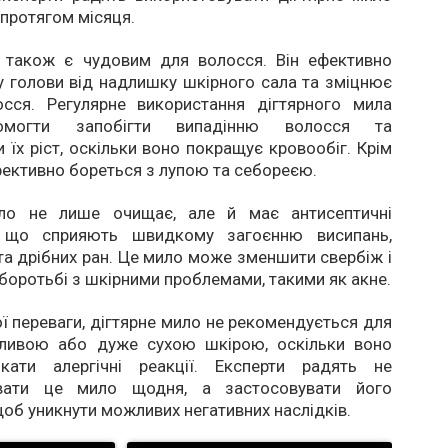
 протягом місяця.
 також є чудовим для волосся. Він ефективно
 голови від надлишку шкірного сала та зміцнює
осся. Регулярне використання дігтярного мила
могти запобігти випадінню волосся та
їх ріст, оскільки воно покращує кровообіг. Крім
фективно бореться з лупою та себореєю.
ило не лише очищає, але й має антисептичні
і, що сприяють швидкому загоєнню висипань,
та дрібних ран. Це мило може зменшити свербіж і
боротьбі з шкірними проблемами, такими як акне.
ої переваги, дігтярне мило не рекомендується для
ливою або дуже сухою шкірою, оскільки воно
кати алергічні реакції. Експерти радять не
увати це мило щодня, а застосовувати його
щоб уникнути можливих негативних наслідків.