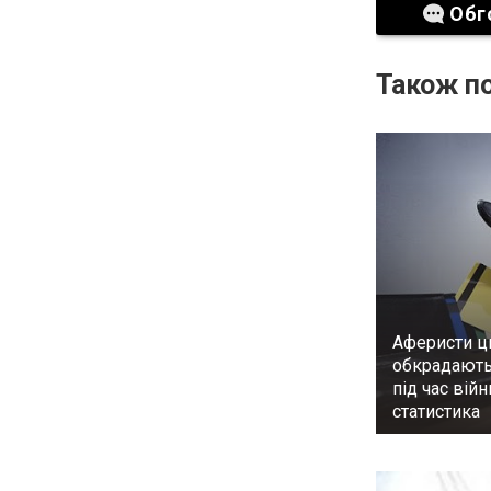
Обг
Також по
Аферисти ц
обкрадають
під час війн
статистика