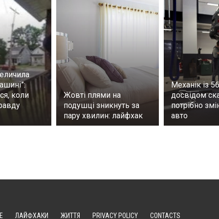
теличила
ашині”:
Механік із 5
ся, коли
Жовті плями на
досвідом ска
правду
подушці зникнуть за
потрібно зм
пару хвилин: лайфхак
авто
Е
ЛАЙФХАКИ
ЖИТТЯ
PRIVACY POLICY
CONTACTS