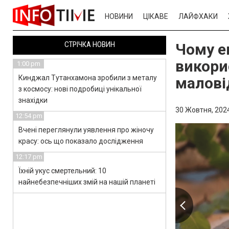
НОВИНИ
ЦІКАВЕ
ЛАЙФХАКИ
СТРІЧКА НОВИН
Чому е
викори
1:00 pm
Кинджал Тутанхамона зробили з металу
малові
з космосу: нові подробиці унікальної
знахідки
30 Жовтня, 2024
12:54 pm
Вчені переглянули уявлення про жіночу
красу: ось що показало дослідження
12:17 pm
Їхній укус смертельний: 10
найнебезпечніших змій на нашій планеті