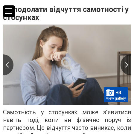
Як подолати відчуття самотності у
стосунках
+3
View gallery
Самотність у стосунках може з’явитися
навіть тоді, коли ви фізично поруч із
партнером. Це відчуття часто виникає, коли