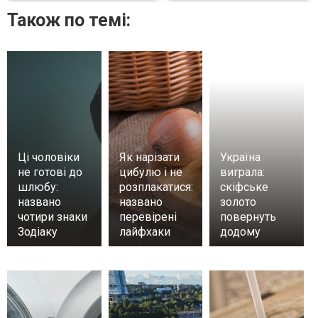
Також по темі:
Ці чоловіки
Як нарізати
Україна
не готові до
цибулю і не
виграла:
шлюбу:
розплакатися:
скіфське
названо
названо
золото
чотири знаки
перевірені
повернуть
Зодіаку
лайфхаки
додому