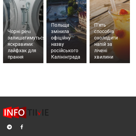
Польща
П’ять
Чорні речі
змінила
способів
залишатимуться
офіційну
охолодити
яскравими:
назву
напій за
лайфхак для
російського
лічені
прання
Калінінграда
хвилини