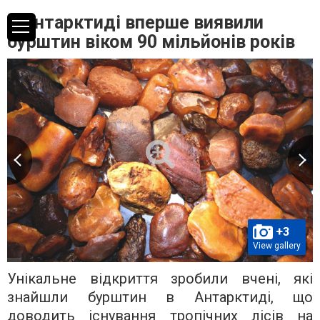
В Антарктиді вперше виявили
бурштин віком 90 мільйонів років
+3
View gallery
Унікальне відкриття зробили вчені, які
знайшли бурштин в Антарктиді, що
доводить існування тропічних лісів на