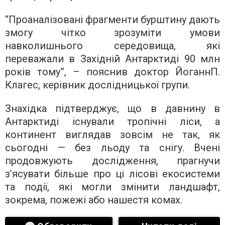
“Проаналізовані фрагменти бурштину дають
змогу чітко зрозуміти умови
навколишнього середовища, які
переважали в Західній Антарктиді 90 млн
років тому”, – пояснив доктор ЙоганнП.
Клагес, керівник дослідницької групи.
Знахідка підтверджує, що в давнину в
Антарктиді існували тропічні ліси, а
континент виглядав зовсім не так, як
сьогодні — без льоду та снігу. Вчені
продовжують дослідження, прагнучи
з’ясувати більше про ці лісові екосистеми
та події, які могли змінити ландшафт,
зокрема, пожежі або нашестя комах.