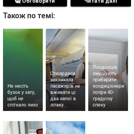
Обговорити
Читати далі
Також по темі:
Лондонців
Стюардеса
змушують
закликала
прибирати
Не несіть
пасажирів не
кондиціонери
бузок у хату,
вживати ці
попри 40-
щоб не
два напої в
градусну
спіткало лихо
літаку
спеку