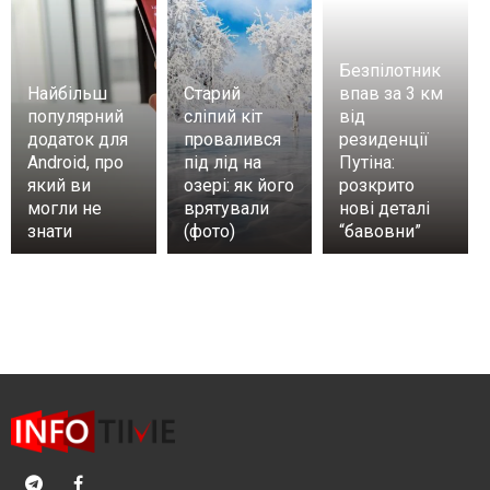
Безпілотник
Найбільш
Старий
впав за 3 км
популярний
сліпий кіт
від
додаток для
провалився
резиденції
Android, про
під лід на
Путіна:
який ви
озері: як його
розкрито
могли не
врятували
нові деталі
знати
(фото)
“бавовни”