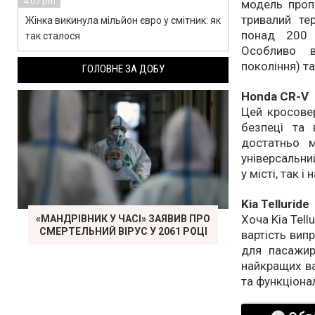
4:07 pm
модель пропо
тривалий те
Жінка викинула мільйон євро у смітник: як
понад 200 
так сталося
Особливо в
покоління) т
ГОЛОВНЕ ЗА ДОБУ
Honda CR-V
Цей кросовер
безпеці та 
достатньо 
універсальни
у місті, так і
Kia Telluride
Хоча Kia Tel
«МАНДРІВНИК У ЧАСІ» ЗАЯВИВ ПРО
СМЕРТЕЛЬНИЙ ВІРУС У 2061 РОЦІ
вартість вип
для пасажир
найкращих ва
та функціона