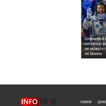
Опинилися в
китайські а
не можуть 
на Землю
НОВИНИ
ЦІКАВ