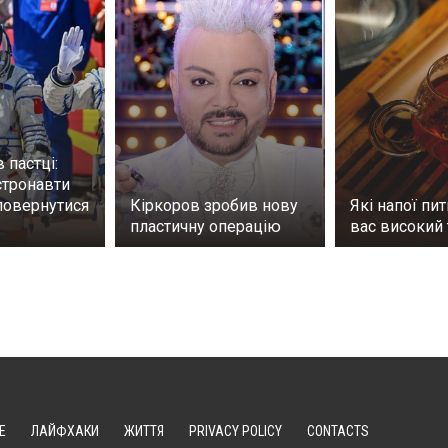
 пастці:
стронавти
повернутися
Кіркоров зробив нову
Які напої пит
пластичну операцію
вас високий 
Е
ЛАЙФХАКИ
ЖИТТЯ
PRIVACY POLICY
CONTACTS