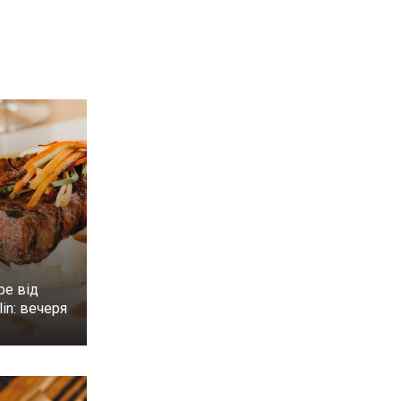
ре від
in: вечеря
н