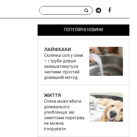
ПОПУЛЯРНІ НОВИНИ
ЛАЙФХАКИ
Склянка солі у злив
— і труби довше
залишатимуться
чистими: простий
домашній метод
ЖИТТЯ
Спека може вбити
домашнього
улюбленця: які
симптоми перегріву
не можна
ігнорувати