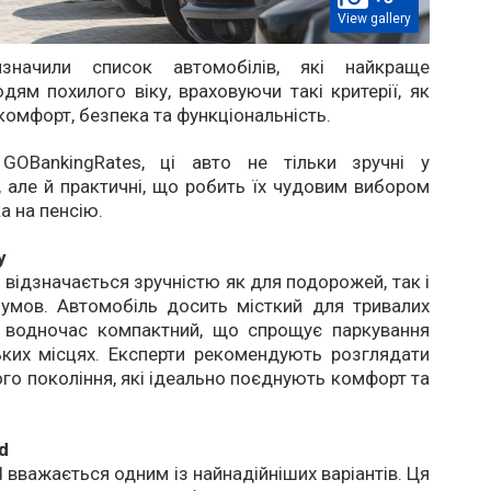
View gallery
изначили список автомобілів, які найкраще
дям похилого віку, враховуючи такі критерії, як
 комфорт, безпека та функціональність.
GOBankingRates, ці авто не тільки зручні у
, але й практичні, що робить їх чудовим вибором
а на пенсію.
y
 відзначається зручністю як для подорожей, так і
 умов. Автомобіль досить місткий для тривалих
е водночас компактний, що спрощує паркування
ьких місцях. Експерти рекомендують розглядати
го покоління, які ідеально поєднують комфорт та
d
 вважається одним із найнадійніших варіантів. Ця