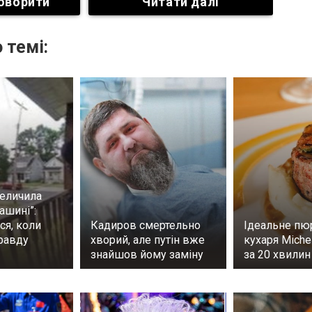
оворити
Читати далі
 темі:
теличила
ашині”:
ся, коли
Кадиров смертельно
Ідеальне пю
правду
хворий, але путін вже
кухаря Michel
знайшов йому заміну
за 20 хвили