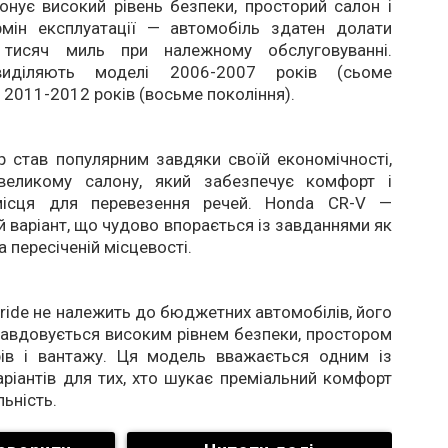
нує високий рівень безпеки, просторий салон і
рмін експлуатації — автомобіль здатен долати
тисяч миль при належному обслуговуванні.
иділяють моделі 2006-2007 років (сьоме
а 2011-2012 років (восьме покоління).
 став популярним завдяки своїй економічності,
великому салону, який забезпечує комфорт і
місця для перевезення речей. Honda CR-V —
й варіант, що чудово впорається із завданнями як
 на пересіченій місцевості.
luride не належить до бюджетних автомобілів, його
равдовується високим рівнем безпеки, простором
ів і вантажу. Ця модель вважається одним із
ріантів для тих, хто шукає преміальний комфорт
льність.