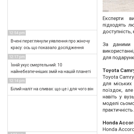
Експерти в
підходять лю
доступність,
12:54 pm
Вчені переглянули уявлення про жіночу
За даними 
красу: ось що показало дослідження
використанні
для подарунк
12:17 pm
Їхній укус смертельний: 10
Toyota Camr
найнебезпечніших змій на нашій планеті
Toyota Camry
12:14 pm
для міських
Білий наліт на сливах: що це і для чого він
поїздок, ал
навіть у вуз
моделі сьомо
практичність.
Honda Accor
Honda Accord