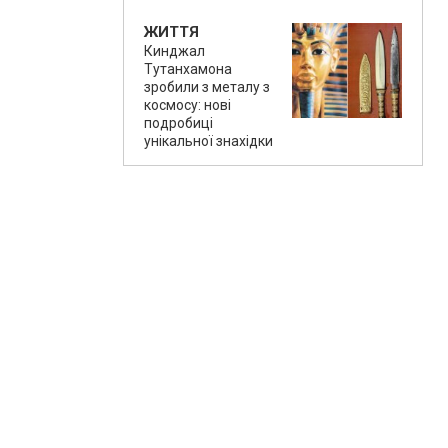
ЖИТТЯ
Кинджал
Тутанхамона
зробили з металу з
космосу: нові
подробиці
унікальної знахідки