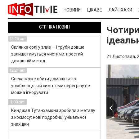
НОВИНИ
ЦІКАВЕ
ЛАЙФХАКИ
СТРІЧКА НОВИН
Чотири
ідеаль
12:26 am
Склянка солі у злив — і труби довше
залишатимуться чистими: простий
21 Листопада, 2
домашній метод
12:21 am
Спека може вбити домашнього
улюбленця: які симптоми перегріву не
можна ігнорувати
1:00 pm
Кинджал Тутанхамона зробили з металу
з космосу: нові подробиці унікальної
знахідки