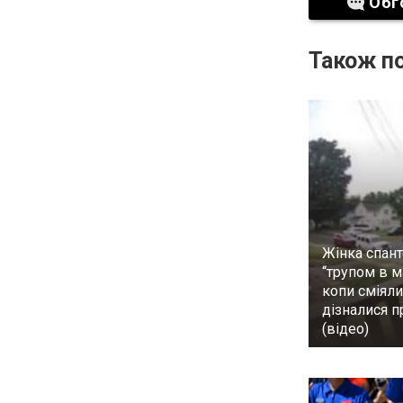
Обг
Також по
Жінка спан
“трупом в м
копи сміяли
дізналися 
(відео)