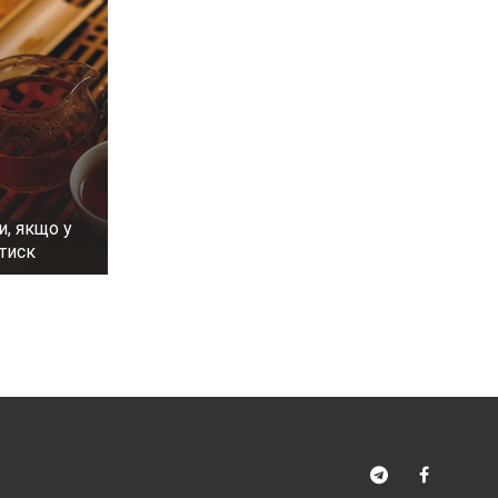
и, якщо у
тиск