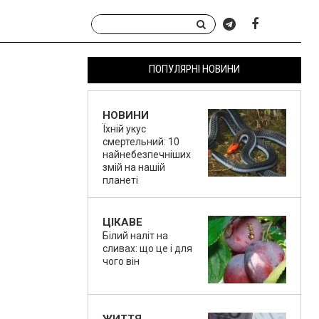
ПОПУЛЯРНІ НОВИНИ
НОВИНИ
Їхній укус
смертельний: 10
найнебезпечніших
змій на нашій
планеті
ЦІКАВЕ
Білий наліт на
сливах: що це і для
чого він