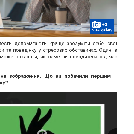
+3
View gallery
 тести допомагають краще зрозуміти себе, свої
си та поведінку у стресових обставинах. Один із
 може показати, як саме ви поводитеся під час
 на зображення. Що ви побачили першим –
уку?