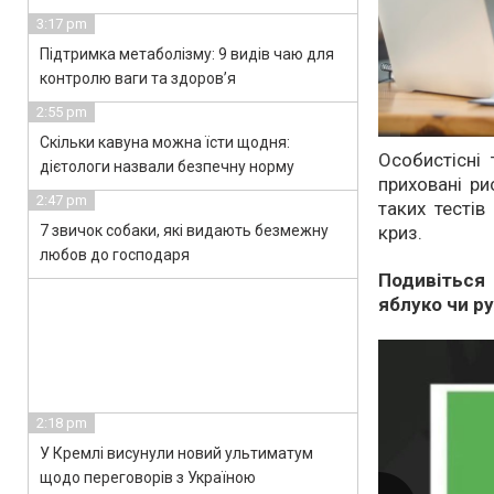
3:17 pm
Підтримка метаболізму: 9 видів чаю для
контролю ваги та здоров’я
2:55 pm
Скільки кавуна можна їсти щодня:
Особистісні
дієтологи назвали безпечну норму
приховані ри
2:47 pm
таких тестів
7 звичок собаки, які видають безмежну
криз.
любов до господаря
Подивіться
яблуко чи р
2:18 pm
У Кремлі висунули новий ультиматум
щодо переговорів з Україною