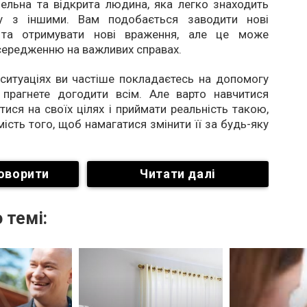
ельна та відкрита людина, яка легко знаходить
ву з іншими. Вам подобається заводити нові
 та отримувати нові враження, але це може
середженню на важливих справах.
ситуаціях ви частіше покладаєтесь на допомогу
 прагнете догодити всім. Але варто навчитися
ися на своїх цілях і приймати реальність такою,
мість того, щоб намагатися змінити її за будь-яку
оворити
Читати далі
 темі: