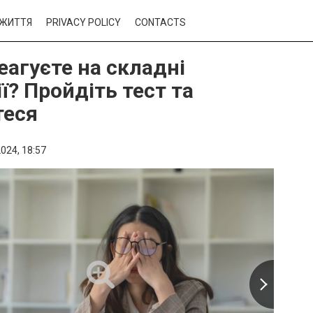
ЖИТТЯ
PRIVACY POLICY
CONTACTS
еагуєте на складні
ї? Пройдіть тест та
теся
024,
18:57