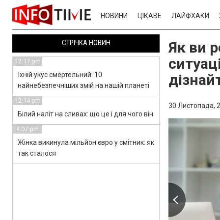
НОВИНИ
ЦІКАВЕ
ЛАЙФХАКИ
СТРІЧКА НОВИН
Як ви р
ситуаці
12:17 pm
Їхній укус смертельний: 10
дізнай
найнебезпечніших змій на нашій планеті
12:14 pm
30 Листопада, 2
Білий наліт на сливах: що це і для чого він
4:07 pm
Жінка викинула мільйон євро у смітник: як
так сталося