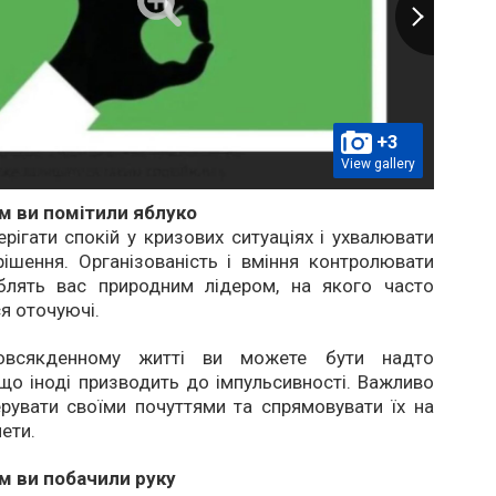
+3
View gallery
 ви помітили яблуко
ерігати спокій у кризових ситуаціях і ухвалювати
рішення. Організованість і вміння контролювати
блять вас природним лідером, на якого часто
я оточуючі.
всякденному житті ви можете бути надто
що іноді призводить до імпульсивності. Важливо
рувати своїми почуттями та спрямовувати їх на
ети.
 ви побачили руку