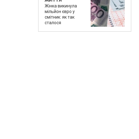
ЖИТТЯ
Жінка викинула
мільйон євро у
смітник: як так
сталося