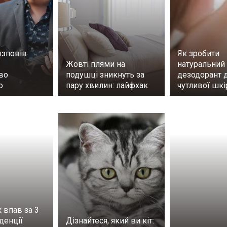
зповів
Як зробити
Жовті плями на
натуральний
во
подушці зникнуть за
дезодорант 
о
пару хвилин: лайфхак
чутливої шкі
 впав за 3
денції
Дізнайтеся, який ви кіт: