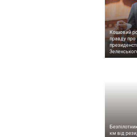
Кошовий ро
правду про
президенст
Зеленськог
Безпілотник
км від рези