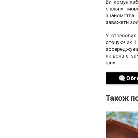
Ви комунікаб
спільну мо
знайомства
заважати зо
У стресових 
оточуючих і
зосереджуват
як вона є, за
ціну.
Обг
Також по