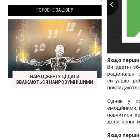
ГОЛОВНЕ ЗА ДОБУ
Якщо першим
Ви здатні зб
раціональні 
НАРОДЖЕНІ У ЦІ ДАТИ
ситуацію ро
ВВАЖАЮТЬСЯ НАЙРОЗУМНІШИМИ
покладаютьс
Однак у по
емоційними, 
навчитися ке
досягнення м
Якщо першим