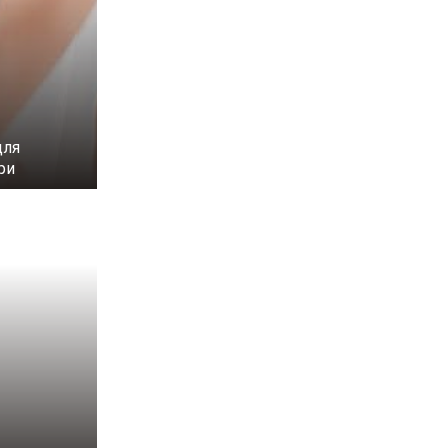
для
ри