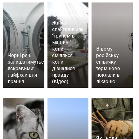
Жінка
спантеличила
“трупом в
машині”:
копи
Відому
Чорні речі
сміялися,
російську
залишатимуться
коли
співачку
яскравими:
дізналися
терміново
лайфхак для
правду
поклали в
прання
(відео)
лікарню
Як і коли