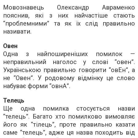
Мовознавець Олександр Авраменко
пояснив, які з них найчастіше стають
“проблемними” та як їх слід правильно
називати.
Овен
Одна з найпоширеніших помилок —
неправильний наголос у слові “овен”.
Українською правильно говорити “овЕн”, а
не “Овен”. У родовому відмінку це слово
набуває форми “овнА”.
Телець
Ще одна помилка стосується назви
“телець”. Багато хто помилково вимовляє
його як “тілець”, проте правильно казати
саме “телець”, адже ця назва походить від