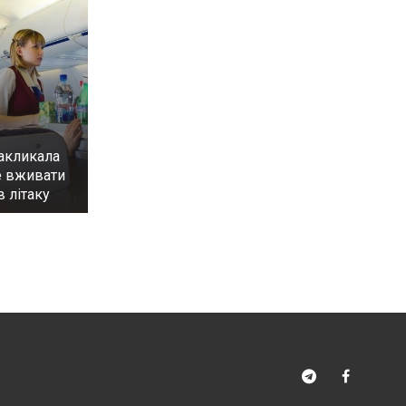
акликала
е вживати
в літаку