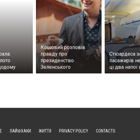
Кошовий розповів
рала:
правду про
Стюардеса з
олото
президенство
пасажирів н
додому
Зеленського
ці два напої 
Е
ЛАЙФХАКИ
ЖИТТЯ
PRIVACY POLICY
CONTACTS