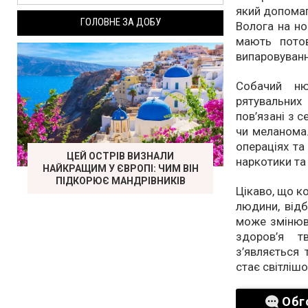
який допомаг
ГОЛОВНЕ ЗА ДОБУ
Волога на но
мають потов
випаровуванн
Собачий ню
рятувальних
пов’язані з 
чи меланома.
операціях та
ЦЕЙ ОСТРІВ ВИЗНАЛИ
наркотики та 
НАЙКРАЩИМ У ЄВРОПІ: ЧИМ ВІН
ПІДКОРЮЄ МАНДРІВНИКІВ
Цікаво, що ко
людини, відб
може змінюва
здоров’я т
з’являється 
стає світліш
Обг