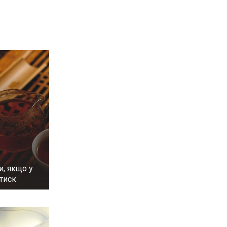
и, якщо у
тиск