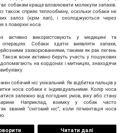
ає собакам краще вловлювати молекули запахів.
сі також сприяє теплообміну, оскільки собаки не
их залоз (крім лап), і охолоджуються через
я з поверхні носа.
х активно використовують у медицині та
 операціях. Собаки здатні виявляти запахи,
серйозними захворюваннями, такими як рак легень
 Також вони активно беруть участь у пошукових
 допомагають на кордонах і митницях, знаходячи
вибухівку.
жен собачий ніс унікальний. Як відбитки пальців у
итки носа собаки є індивідуальними. Колір носа
тися залежно від погодних умов, віку або стану
варини. Наприклад, взимку у собак часто
так званий “сніговий ніс”, коли пігментація носа
ою.
оворити
Читати далі