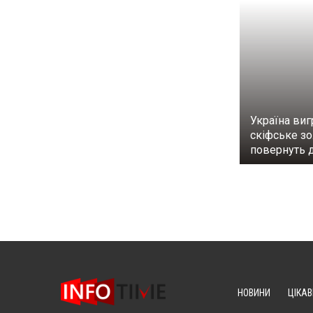
Україна виг
скіфське з
повернуть 
НОВИНИ
ЦІКАВ