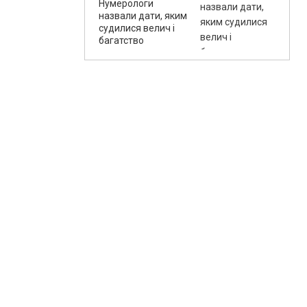
Нумерологи
назвали дати, яким
судилися велич і
багатство