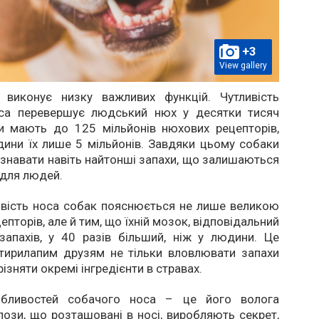
+3
View gallery
 виконує низку важливих функцій. Чутливість
са перевершує людський нюх у десятки тисяч
ки мають до 125 мільйонів нюхових рецепторів,
дини їх лише 5 мільйонів. Завдяки цьому собаки
знавати навіть найтонші запахи, що залишаються
 для людей.
ивість носа собак пояснюється не лише великою
епторів, але й тим, що їхній мозок, відповідальний
запахів, у 40 разів більший, ніж у людини. Це
тирилапим друзям не тільки вловлювати запахи
зрізняти окремі інгредієнти в стравах.
бливостей собачого носа – це його волога
лози, що розташовані в носі, виробляють секрет,