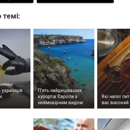
 темі:
инічно
 українців
П’ять найдешевших
и:
курортів Європи з
Які напої пит
неймовірним видом
вас високий 