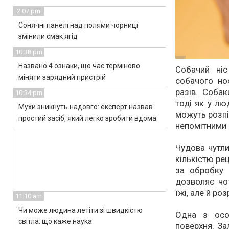
2:07 pm
Сонячні панелі над полями чорниці
змінили смак ягід
10:38 pm
Названо 4 ознаки, що час терміново
Собачий ніс
міняти зарядний пристрій
собачого но
разів. Соба
10:34 pm
тоді як у лю
Мухи зникнуть надовго: експерт назвав
можуть розпі
простий засіб, який легко зробити вдома
непомітними
Чудова чутл
кількістю рец
за обробку 
дозволяє чо
їжі, але й ро
11:10 am
Чи може людина летіти зі швидкістю
Одна з осо
світла: що каже наука
поверхня. За