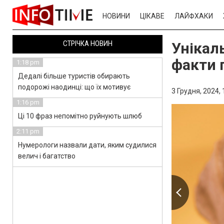
НОВИНИ
ЦІКАВЕ
ЛАЙФХАКИ
СТРІЧКА НОВИН
Унікаль
факти 
1:18 pm
Дедалі більше туристів обирають
подорожі наодинці: що їх мотивує
3 Грудня, 2024,
1:16 pm
Ці 10 фраз непомітно руйнують шлюб
2:11 pm
Нумерологи назвали дати, яким судилися
велич і багатство