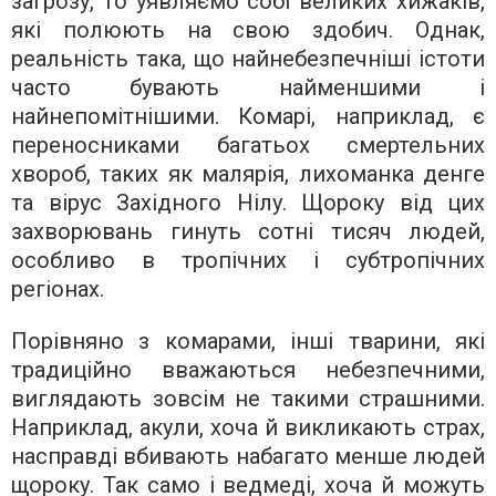
загрозу, то уявляємо собі великих хижаків,
які полюють на свою здобич. Однак,
реальність така, що найнебезпечніші істоти
часто бувають найменшими і
найнепомітнішими. Комарі, наприклад, є
переносниками багатьох смертельних
хвороб, таких як малярія, лихоманка денге
та вірус Західного Нілу. Щороку від цих
захворювань гинуть сотні тисяч людей,
особливо в тропічних і субтропічних
регіонах.
Порівняно з комарами, інші тварини, які
традиційно вважаються небезпечними,
виглядають зовсім не такими страшними.
Наприклад, акули, хоча й викликають страх,
насправді вбивають набагато менше людей
щороку. Так само і ведмеді, хоча й можуть