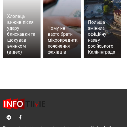
Хлопець
вижив після
Польща
удару
Чому не
змінила
блискавки та
варто брати
офіційну
шокував
мікрокредити:
назву
вчинком
пояснення
російського
(відео)
фахівців
Калінінграда