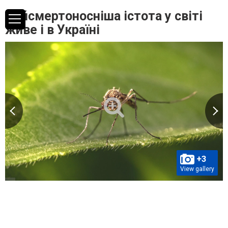
Найсмертоносніша істота у світі
живе і в Україні
+3
View gallery