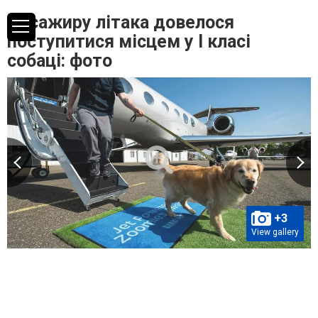
Пасажиру літака довелося
поступитися місцем у I класі
собаці: фото
+3
View gallery