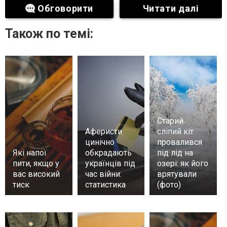
Обговорити
Читати далі
Також по темі:
Старий
Аферисти
сліпий кіт
цинічно
провалився
Які напої
обкрадають
під лід на
пити, якщо у
українців під
озері: як його
вас високий
час війни:
врятували
тиск
статистика
(фото)