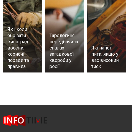
Як і коли
обрізати
Тарологиня
виноград
передбачила
восени:
спалах
Які напої
корисні
загадкової
пити, якщо у
поради та
хвороби у
вас високий
правила
росії
тиск