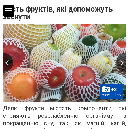
Шість фруктів, які допоможуть
заснути
+3
View gallery
Деякі фрукти містять компоненти, які
сприяють розслабленню організму та
покращенню сну, такі як магній, калій,