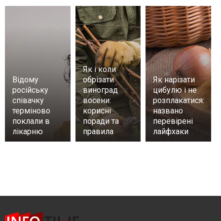
Як і коли
Відому
обрізати
Як нарізати
російську
виноград
цибулю і не
співачку
восени:
розплакатися:
терміново
корисні
названо
поклали в
поради та
перевірені
лікарню
правила
лайфхаки