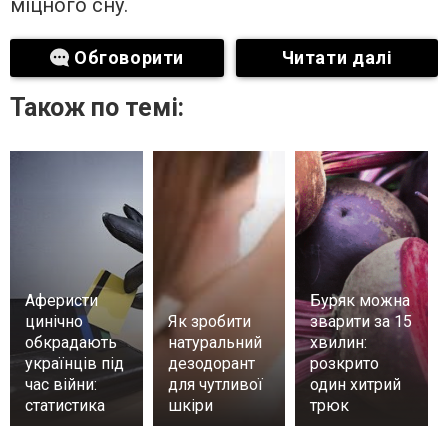
міцного сну.
Обговорити
Читати далі
Також по темі:
Аферисти
Буряк можна
цинічно
Як зробити
зварити за 15
обкрадають
натуральний
хвилин:
українців під
дезодорант
розкрито
час війни:
для чутливої
один хитрий
статистика
шкіри
трюк