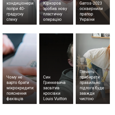
кондиціонери
Кіркоров
Garros-2023
попри 40-
зробив нову
осквернили
градусну
пластичну
прапор
спеку
операцію
України
Почніть
Чому не
Син
прибирати
варто брати
Гринкевича
правильно:
мікрокредити:
засвітив
підлога буде
пояснення
кросівки
завжди
фахівців
Louis Vuitton
чистою