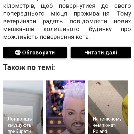
кілометрів, щоб повернутися до свого
попереднього місця проживання. Тому
ветеринари радять повідомляти нових
мешканців колишнього будинку про
можливість повернення кота.
Обговорити
Читати далі
Також по темі:
Лондонців
На тенісному
змушують
чемпіонаті
прибирати
Roland