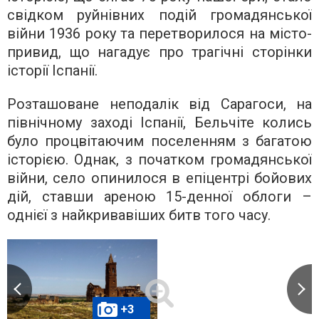
свідком руйнівних подій громадянської
війни 1936 року та перетворилося на місто-
привид, що нагадує про трагічні сторінки
історії Іспанії.
Розташоване неподалік від Сарагоси, на
північному заході Іспанії, Бельчіте колись
було процвітаючим поселенням з багатою
історією. Однак, з початком громадянської
війни, село опинилося в епіцентрі бойових
дій, ставши ареною 15-денної облоги –
однієї з найкривавіших битв того часу.
+3