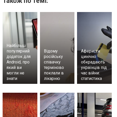
Також по темі:
Найбільш
популярний
Відому
Аферисти
додаток для
російську
цинічно
Android, про
співачку
обкрадають
який ви
терміново
українців під
могли не
поклали в
час війни:
знати
лікарню
статистика