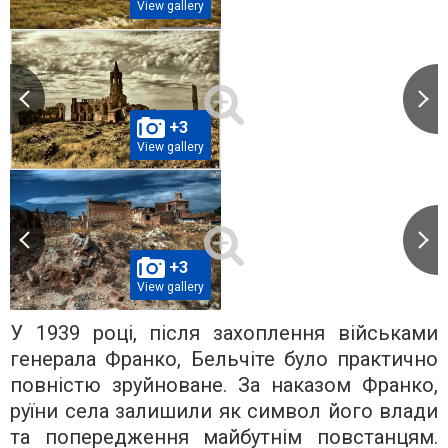
View gallery
+3
View gallery
+3
View gallery
У 1939 році, після захоплення військами
генерала Франко, Бельчіте було практично
повністю зруйноване. За наказом Франко,
руїни села залишили як символ його влади
та попередження майбутнім повстанцям.