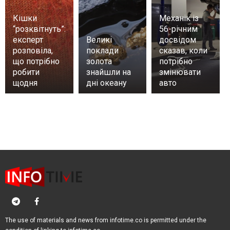
Кішки
Механік із
“розквітнуть”:
56-річним
експерт
Великі
досвідом
розповіла,
поклади
сказав, коли
що потрібно
золота
потрібно
робити
знайшли на
змінювати
щодня
дні океану
авто
The use of materials and news from infotime.co is permitted under the