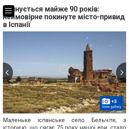
Руйнується майже 90 років:
неймовірне покинуте місто-привид
в Іспанії
+3
View gallery
Маленьке іспанське село Бельчіте, з
історією, що сягає 75 року нашої ери, стало