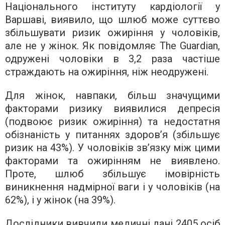
Національного інституту кардіології у
Варшаві, виявило, що шлюб може суттєво
збільшувати ризик ожиріння у чоловіків,
але не у жінок. Як повідомляє The Guardian,
одружені чоловіки в 3,2 раза частіше
страждають на ожиріння, ніж неодружені.
Для жінок, навпаки, більш значущими
факторами ризику виявилися депресія
(подвоює ризик ожиріння) та недостатня
обізнаність у питаннях здоров’я (збільшує
ризик на 43%). У чоловіків зв’язку між цими
факторами та ожирінням не виявлено.
Проте, шлюб збільшує імовірність
виникнення надмірної ваги і у чоловіків (на
62%), і у жінок (на 39%).
Дослідники вивчили медичні дані 2405 осіб