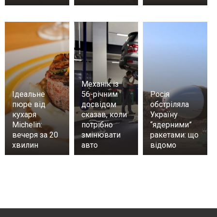
Механік із
Ідеальне
56-річним
Росія
пюре від
досвідом
обстріляла
кухаря
сказав, коли
Україну
Michelin:
потрібно
“ядерними”
вечеря за 20
змінювати
ракетами: що
хвилин
авто
відомо