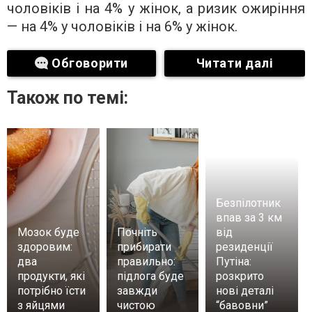
чоловіків і на 4% у жінок, а ризик ожиріння
— на 4% у чоловіків і на 6% у жінок.
Обговорити
Читати далі
Також по темі:
Безпілотник
впав за 3 км
Мозок буде
Почніть
від
здоровим:
прибирати
резиденції
два
правильно:
Путіна:
продукти, які
підлога буде
розкрито
потрібно їсти
завжди
нові деталі
з яйцями
чистою
“бавовни”