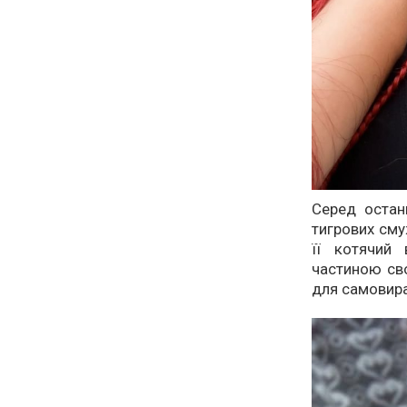
Серед остан
тигрових сму
її котячий
частиною сво
для самовир