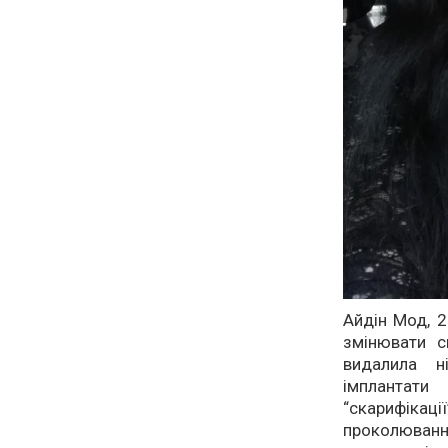
Айдін Мод, 2
змінювати с
видалила н
імплантати
“скарифікац
проколювання