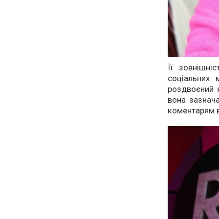
Її зовнішні
соціальних 
роздвоєний я
вона зазнача
коментарям в