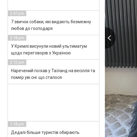
2:47 pm
7 звичок собаки, які видають безмежну
любов до господаря
2:18 pm
У Кремлі висунули новий ультиматум
щодо переговорів з Україною
2:12 pm
Наречений поїхав у Таїланд на весілля та
помер уві сні: що сталося
1:18 pm
Дедалі більше туристів обирають