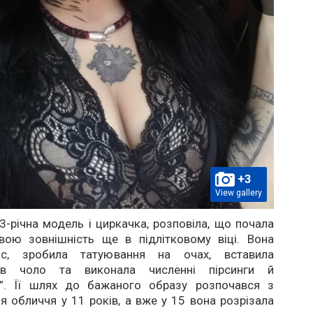
+3
View gallery
3-річна модель і циркачка, розповіла, що почала
вою зовнішність ще в підлітковому віці. Вона
іс, зробила татуювання на очах, вставила
 в чоло та виконала численні пірсинги й
ії”. Її шлях до бажаного образу розпочався з
 обличчя у 11 років, а вже у 15 вона розрізала