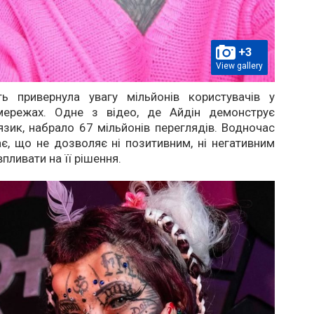
+3
View gallery
сть привернула увагу мільйонів користувачів у
мережах. Одне з відео, де Айдін демонструє
зик, набрало 67 мільйонів переглядів. Водночас
є, що не дозволяє ні позитивним, ні негативним
пливати на її рішення.