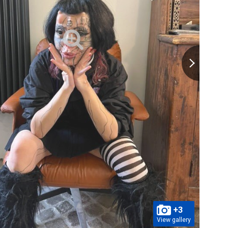
+3
View gallery