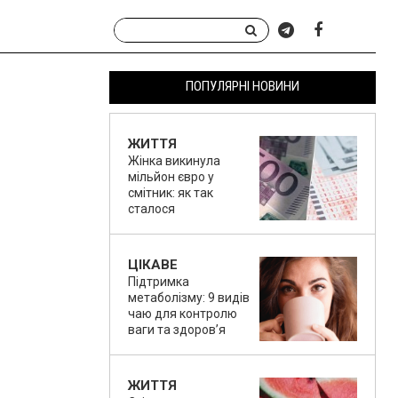
ПОПУЛЯРНІ НОВИНИ
ЖИТТЯ
Жінка викинула
мільйон євро у
смітник: як так
сталося
ЦІКАВЕ
Підтримка
метаболізму: 9 видів
чаю для контролю
ваги та здоров’я
ЖИТТЯ