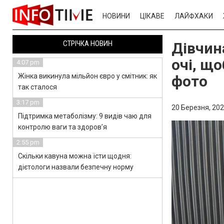
НОВИНИ
ЦІКАВЕ
ЛАЙФХАКИ
СТРІЧКА НОВИН
Дівчин
очі, щ
4:07 pm
Жінка викинула мільйон євро у смітник: як
фото
так сталося
3:17 pm
20 Березня, 202
Підтримка метаболізму: 9 видів чаю для
контролю ваги та здоров’я
2:55 pm
Скільки кавуна можна їсти щодня:
дієтологи назвали безпечну норму