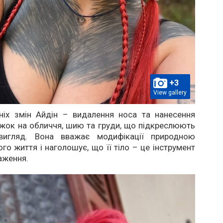
+3
View gallery
ніх змін Айдін – видалення носа та нанесення
жок на обличчя, шию та груди, що підкреслюють
 вигляд. Вона вважає модифікації природною
го життя і наголошує, що її тіло – це інструмент
аження.