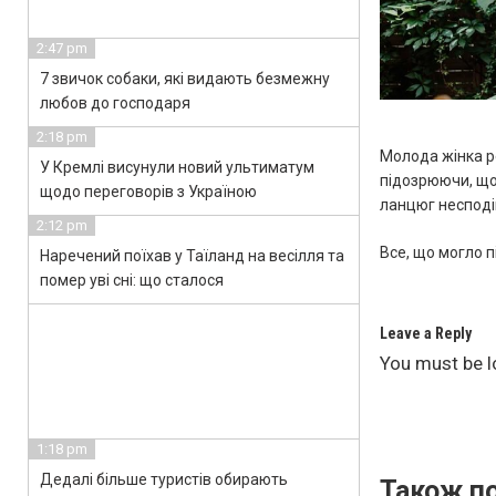
2:47 pm
7 звичок собаки, які видають безмежну
любов до господаря
2:18 pm
Молода жінка р
У Кремлі висунули новий ультиматум
підозрюючи, що
щодо переговорів з Україною
ланцюг несподі
2:12 pm
Все, що могло п
Наречений поїхав у Таїланд на весілля та
помер уві сні: що сталося
Leave a Reply
You must be
l
1:18 pm
Дедалі більше туристів обирають
Також по