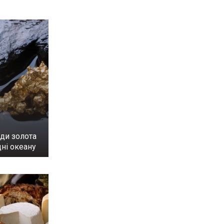
ди золота
ні океану