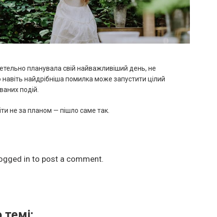
етельно планувала свій найважливіший день, не
 навіть найдрібніша помилка може запустити цілий
ваних подій.
іти не за планом — пішло саме так.
ogged in
to post a comment.
 темі: